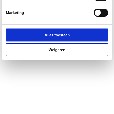
Glas-/kunststofdecor
Nee
Marketing
Grootste breedte
1400
Incl. bijpassende
Nee
douchebak
Alles toestaan
Incl. douchepaneel
Nee
Weigeren
Kleinste breedte
1370
Kleur profiel
Chroom
Lengte
0
bevestigingssteun
Materiaal profiel
Aluminium
Materiaal wanden
Veiligheidsglas