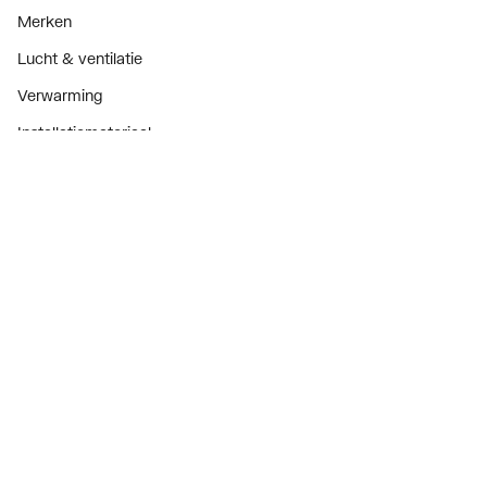
Merken
Lucht & ventilatie
Verwarming
Installatiemateriaal
Sanitair
Diensten
ThermoTokens
Xpressen
24/7 Xpressen
DepotXpress
Xperience
Onderdelenzoeker