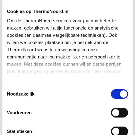
Breedte
1370
Cookies op ThermoNoord.nl
Extra helder
Nee
Om de ThermoNoord services voor jou nog beter te
maken, gebruiken wij altijd functionele en analytische
Toon meer
Gemakkelijk te reinigen
Nee
cookies (en daarmee vergelijkbare technieken). Ook
behandeling
willen we cookies plaatsen om je bezoek aan de
Downloads
ThermoNoord website en webshop en onze
Geschikt voor
Ja
communicatie naar jou makkelijker en persoonlijker te
hoekmontage
maken. Met deze cookies kunnen wij en derde partijen
CE_Certificaat
application/pdf
,
7 MB
jouw internetgedrag binnen en buiten de ThermoNoord
Geschikt voor montage
Ja
website en webshop volgen en verzamelen. Hiermee
op douchebak
passen wij en derden onze website, app, advertenties en
BIM
application/zip
,
660 KB
Toestemmingsselectie
communicatie aan jouw interesses aan. We slaan je
Noodzakelijk
Geschikt voor montage
Ja
cookievoorkeur op in je browser.
op tegelvloer
Overig
application/pdf
,
1 MB
Voorkeuren
Geschikt voor U-
Nee
montage
Statistieken