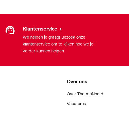
larm
Klantenservice
We helpen je graag! Bezoek onze
andeld
klantenservice om te kijken hoe we je
end
verder kunnen helpen
Over ons
endelig
Over ThermoNoord
Vacatures
Contact
Vestigingen