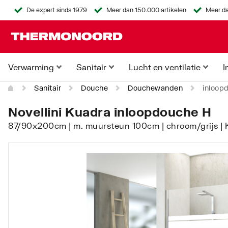
De expert sinds 1979
Meer dan 150.000 artikelen
Meer da
Verwarming
Sanitair
Lucht en ventilatie
I
Sanitair
Douche
Douchewanden
inloop
Novellini Kuadra inloopdouche H
87/90x200cm | m. muursteun 100cm | chroom/grijs |