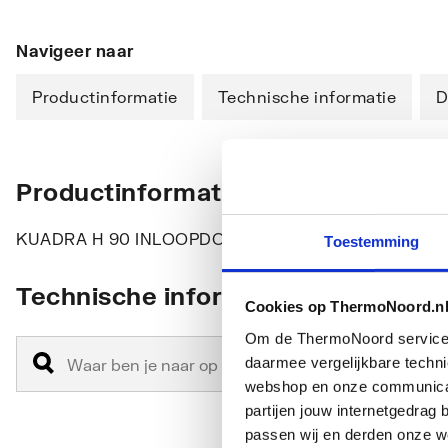
Navigeer naar
Productinformatie
Technische informatie
D
Productinformatie
KUADRA H 90 INLOOPDOUCHE VER.87-90 CM GRI
Toestemming
Technische informatie
Cookies op ThermoNoord.n
Om de ThermoNoord services v
daarmee vergelijkbare techn
webshop en onze communicati
partijen jouw internetgedra
passen wij en derden onze we