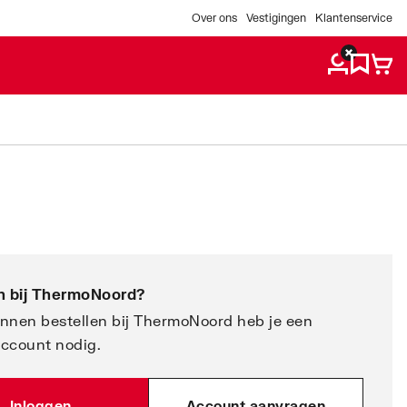
Over ons
Vestigingen
Klantenservice
 bij
ThermoNoord
?
nnen bestellen bij ThermoNoord heb je een
account nodig.
Inloggen
Account aanvragen