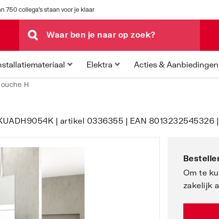
n 750 collega's staan voor je klaar
Acties & Aanbiedingen
nstallatiemateriaal
Elektra
douche H
 KUADH9054K | artikel 0336355 | EAN 8013232545326 |
Bestellen
Om te ku
zakelijk 