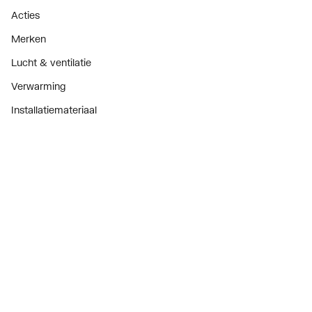
Acties
Merken
Lucht & ventilatie
Verwarming
Installatiemateriaal
Sanitair
Diensten
ThermoTokens
Xpressen
24/7 Xpressen
DepotXpress
Xperience