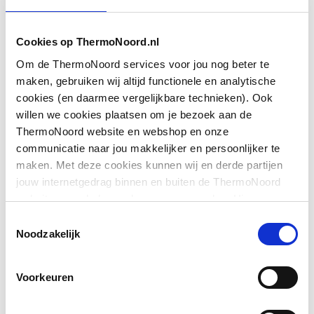
Breedte
1470
Extra helder
Nee
Cookies op ThermoNoord.nl
Om de ThermoNoord services voor jou nog beter te
Toon meer
Gemakkelijk te reinigen
Nee
maken, gebruiken wij altijd functionele en analytische
behandeling
cookies (en daarmee vergelijkbare technieken). Ook
Downloads
willen we cookies plaatsen om je bezoek aan de
Geschikt voor
Ja
ThermoNoord website en webshop en onze
hoekmontage
communicatie naar jou makkelijker en persoonlijker te
Overig
application/pdf
,
959 KB
maken. Met deze cookies kunnen wij en derde partijen
Geschikt voor montage
Ja
jouw internetgedrag binnen en buiten de ThermoNoord
op douchebak
website en webshop volgen en verzamelen. Hiermee
BIM
application/zip
,
529 KB
passen wij en derden onze website, app, advertenties en
Toestemmingsselectie
Geschikt voor montage
Ja
communicatie aan jouw interesses aan. We slaan je
Noodzakelijk
op tegelvloer
CE_Certificaat
application/pdf
,
7 MB
cookievoorkeur op in je browser.
Geschikt voor U-
Nee
BIM
application/zip
,
1 MB
Voorkeuren
montage