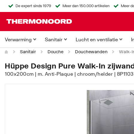
De expert sinds 1979
Meer dan 150.000 artikelen
Meer da
Verwarming
Sanitair
Lucht en ventilatie
I
Sanitair
Douche
Douchewanden
Walk-In
Hüppe Design Pure Walk-In zijwand 
100x200cm | m. Anti-Plaque | chroom/helder | 8P110