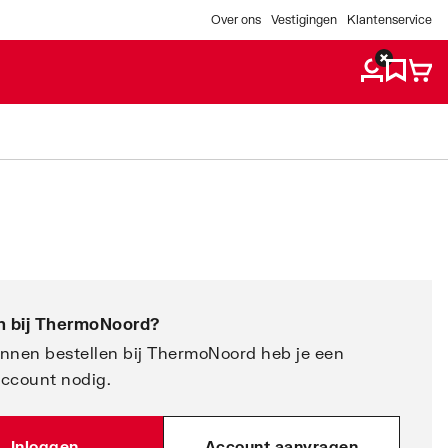
Over ons
Vestigingen
Klantenservice
 bij
ThermoNoord
?
nnen bestellen bij ThermoNoord heb je een
account nodig.
Inloggen
Account aanvragen