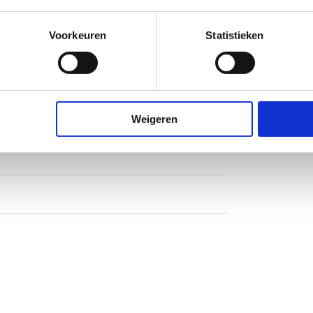
Voorkeuren
Statistieken
Weigeren
m
nium
heidsglas
larm
end