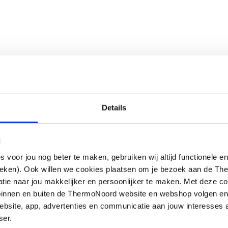
Details
l
oor jou nog beter te maken, gebruiken wij altijd functionele en
ieken). Ook willen we cookies plaatsen om je bezoek aan de T
e naar jou makkelijker en persoonlijker te maken. Met deze co
g binnen en buiten de ThermoNoord website en webshop volgen e
bsite, app, advertenties en communicatie aan jouw interesses 
ser.