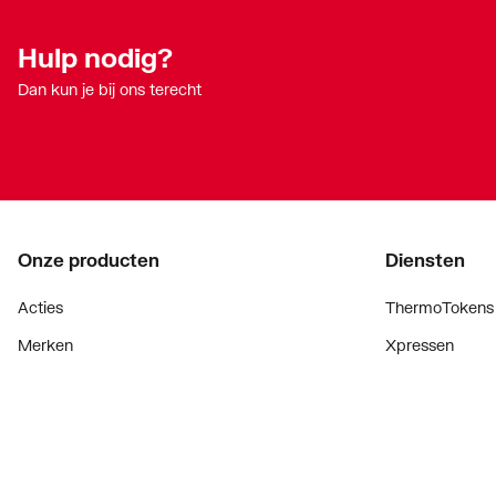
Hulp nodig?
Dan kun je bij ons terecht
Onze producten
Diensten
Acties
ThermoTokens
Merken
Xpressen
Lucht & ventilatie
24/7 Xpressen
Verwarming
DepotXpress
Installatiemateriaal
Xperience
Sanitair
Onderdelenzoe