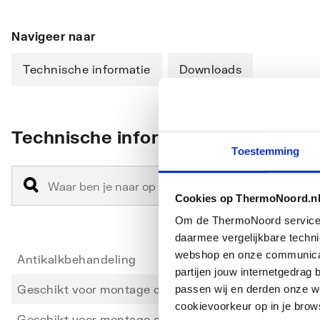
Navigeer naar
Technische informatie
Downloads
Technische informatie
Toestemming
Cookies op ThermoNoord.n
Om de ThermoNoord services v
daarmee vergelijkbare techn
webshop en onze communicati
Antikalkbehandeling
Ja
partijen jouw internetgedra
Geschikt voor montage op douchebak
Ja
passen wij en derden onze we
cookievoorkeur op in je brow
Geschikt voor montage op tegelvloer
Ja