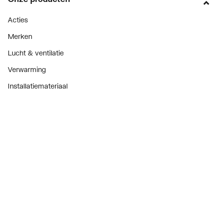
Acties
Merken
Lucht & ventilatie
Verwarming
Installatiemateriaal
Sanitair
Diensten
ThermoTokens
Xpressen
24/7 Xpressen
DepotXpress