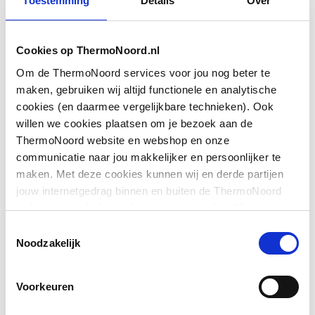
Toestemming
Details
Over
Breedte
750
Cookies op ThermoNoord.nl
Extra helder
Nee
Om de ThermoNoord services voor jou nog beter te
Toon meer
Gemakkelijk te reinigen
Nee
maken, gebruiken wij altijd functionele en analytische
behandeling
cookies (en daarmee vergelijkbare technieken). Ook
willen we cookies plaatsen om je bezoek aan de
Downloads
Geschikt voor
Nee
ThermoNoord website en webshop en onze
combinatie met
communicatie naar jou makkelijker en persoonlijker te
badscherm
maken. Met deze cookies kunnen wij en derde partijen
Overig
application/pdf
,
6 MB
jouw internetgedrag binnen en buiten de ThermoNoord
Geschikt voor
Ja
website en webshop volgen en verzamelen. Hiermee
BIM
application/zip
,
4 MB
hoekmontage
passen wij en derden onze website, app, advertenties en
Toestemmingsselectie
communicatie aan jouw interesses aan. We slaan je
Noodzakelijk
Geschikt voor montage
CE_Certificaat
application/pdf
Nee
,
7 MB
cookievoorkeur op in je browser.
in lijn
Voorkeuren
BIM
application/zip
,
116 MB
Geschikt voor montage
Ja