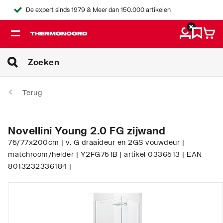
De expert sinds 1979 & Meer dan 150.000 artikelen
Terug
Novellini Young 2.0 FG zijwand
75/77x200cm | v. G draaideur en 2GS vouwdeur |
matchroom/helder | Y2FG751B | artikel 0336513 | EAN
8013232336184 |