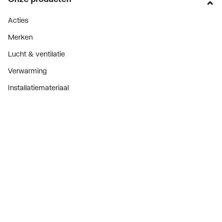
Acties
Merken
Lucht & ventilatie
Verwarming
Installatiemateriaal
Sanitair
Diensten
ThermoTokens
Xpressen
24/7 Xpressen
DepotXpress