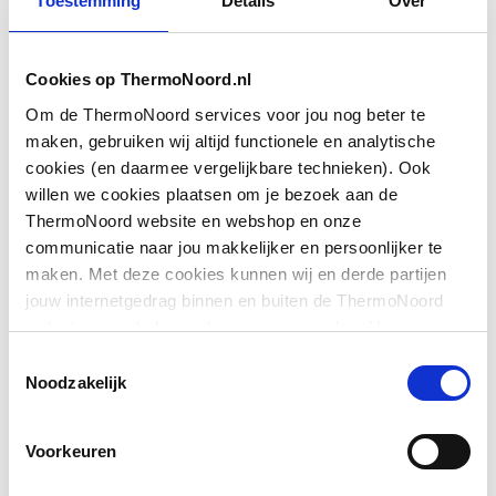
Toestemming
Details
Over
Breedte
570
Cookies op ThermoNoord.nl
Extra helder
Nee
Om de ThermoNoord services voor jou nog beter te
Toon meer
Gemakkelijk te reinigen
Nee
maken, gebruiken wij altijd functionele en analytische
behandeling
cookies (en daarmee vergelijkbare technieken). Ook
willen we cookies plaatsen om je bezoek aan de
Downloads
Geschikt voor
Nee
ThermoNoord website en webshop en onze
combinatie met
communicatie naar jou makkelijker en persoonlijker te
badscherm
maken. Met deze cookies kunnen wij en derde partijen
Overig
application/pdf
,
7 MB
jouw internetgedrag binnen en buiten de ThermoNoord
Geschikt voor
Ja
website en webshop volgen en verzamelen. Hiermee
BIM
application/zip
,
4 MB
hoekmontage
passen wij en derden onze website, app, advertenties en
Toestemmingsselectie
communicatie aan jouw interesses aan. We slaan je
Noodzakelijk
Geschikt voor montage
CE_Certificaat
application/pdf
Nee
,
7 MB
cookievoorkeur op in je browser.
in lijn
Voorkeuren
BIM
application/zip
,
116 MB
Geschikt voor montage
Ja