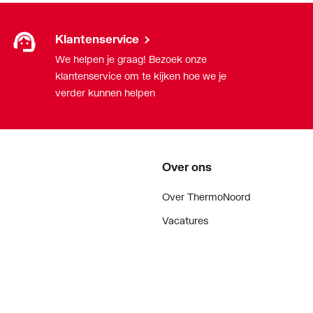
rechts
Klantenservice
We helpen je graag! Bezoek onze
klantenservice om te kijken hoe we je
g
verder kunnen helpen
larm
andeld
Over ons
end
Over ThermoNoord
Vacatures
Contact
Vestigingen
Nieuws