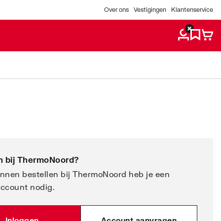
Over ons
Vestigingen
Klantenservice
 bij
ThermoNoord
?
nnen bestellen bij ThermoNoord heb je een
account nodig.
Inloggen
Account aanvragen