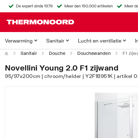
De expert sinds 1979
Meer dan 150.000 artikelen
Meer da
Verwarming
Sanitair
Lucht en ventilatie
I
Sanitair
Douche
Douchewanden
F1 zij
Novellini Young 2.0 F1 zijwand
95/97x200cm | chroom/helder | Y2F1B951K | artikel 