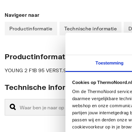
Navigeer naar
Productinformatie
Technische informatie
D
Productinformatie
Toestemming
YOUNG 2 F1B 95 VERST.95-97CM HELDER GLAS C
Cookies op ThermoNoord.n
Technische informatie
Om de ThermoNoord services v
daarmee vergelijkbare techn
webshop en onze communicati
partijen jouw internetgedra
passen wij en derden onze we
cookievoorkeur op in je brow