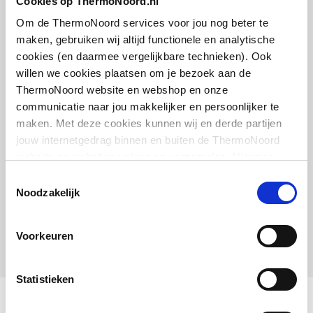
Cookies op ThermoNoord.nl
Bijpassende artikelen
Om de ThermoNoord services voor jou nog beter te
maken, gebruiken wij altijd functionele en analytische
Vaak samen gekocht
cookies (en daarmee vergelijkbare technieken). Ook
willen we cookies plaatsen om je bezoek aan de
ThermoNoord website en webshop en onze
communicatie naar jou makkelijker en persoonlijker te
maken. Met deze cookies kunnen wij en derde partijen
handdouche m. legionella-
jouw internetgedrag binnen en buiten de ThermoNoord
filter
website en webshop volgen en verzamelen. Hiermee
Wit
passen wij en derden onze website, app, advertenties en
Toestemmingsselectie
communicatie aan jouw interesses aan. We slaan je
Noodzakelijk
artikel
:
1500291
cookievoorkeur op in je browser.
Leverancier
:
WS10002WH
Voorkeuren
Statistieken