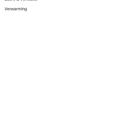
Verwarming
Installatiemateriaal
Sanitair
Diensten
ThermoTokens
Xpressen
24/7 Xpressen
DepotXpress
Xperience
Onderdelenzoeker
Digitaal zakendoen
Bekijk alle evenementen