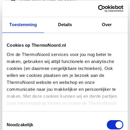
profiel stijgbuis: rond
wandhouder
Toestemming
Details
Over
Lengte glijstang
959
Basiskleur
Chroom
Cookies op ThermoNoord.nl
Om de ThermoNoord services voor jou nog beter te
Accentkleur
Wit
maken, gebruiken wij altijd functionele en analytische
cookies (en daarmee vergelijkbare technieken). Ook
Met glij- en
Ja
willen we cookies plaatsen om je bezoek aan de
scharnierstuk
ThermoNoord website en webshop en onze
Toon meer
communicatie naar jou makkelijker en persoonlijker te
Met douchekop
Ja
maken. Met deze cookies kunnen wij en derde partijen
Downloads
jouw internetgedrag binnen en buiten de ThermoNoord
Met handdouche
Ja
website en webshop volgen en verzamelen. Hiermee
passen wij en derden onze website, app, advertenties en
Toestemmingsselectie
Met hoofddouche
Nee
Bouwtekening
image/png
,
28 KB
communicatie aan jouw interesses aan. We slaan je
Noodzakelijk