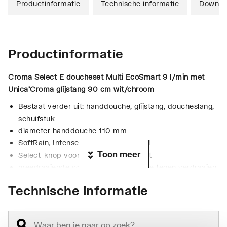
Productinformatie
Technische informatie
Downlo
Productinformatie
Croma Select E doucheset Multi EcoSmart 9 l/min met
Unica'Croma glijstang 90 cm
wit/chroom
Bestaat verder uit: handdouche, glijstang, doucheslang,
schuifstuk
diameter handdouche 110 mm
SoftRain, IntenseRain, massagestraal
Toon meer
Select-knop voor wisselen straalsoort
meedraaiende wartel aan douchezijde tegen verdraaien
van de doucheslang
Technische informatie
traploos in hoogte verstelbaar
Draaihoek kan 45 graden worden versteld
stangdiameter: 22 mm