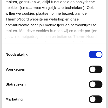
maken, gebruiken wij altijd functionele en analytische
Met omvlechting
Nee
cookies (en daarmee vergelijkbare technieken). Ook
willen we cookies plaatsen om je bezoek aan de
Kleur
Wit
ThermoNoord website en webshop en onze
communicatie naar jou makkelijker en persoonlijker te
Lengte
1250
maken. Met deze cookies kunnen wij en derde partijen
jouw internetgedrag binnen en buiten de ThermoNoord
Toon meer
Draadaansluiting
Binnendraad
website en webshop volgen en verzamelen. Hiermee
doucheslang
passen wij en derden onze website, app, advertenties en
Toestemmingsselectie
communicatie aan jouw interesses aan. We slaan je
Noodzakelijk
Maat draadaansluiting
1/2"
cookievoorkeur op in je browser.
doucheslang
Voorkeuren
Met conische koppeling
Ja
Statistieken
Met inlage
Ja
Marketing