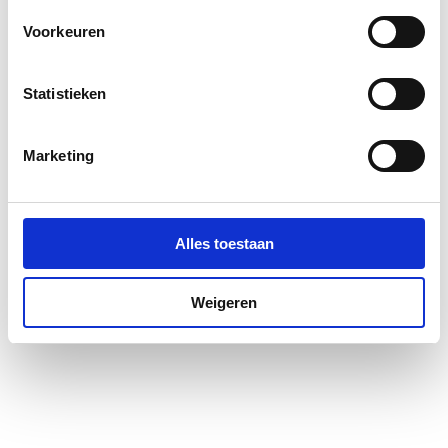
Exploded_view
image/jpeg
,
Voorkeuren
Sfeerbeeld
image/jpeg
,
Statistieken
Toon meer
CE_Certificaat
application/pdf
,
547 KB
Marketing
Sfeerbeeld
image/jpeg
,
Sfeerbeeld
image/jpeg
,
Alles toestaan
CE_Certificaat
application/pdf
,
526 KB
Weigeren
Sfeerbeeld
image/jpeg
,
Sfeerbeeld
image/jpeg
,
Sfeerbeeld
image/jpeg
,