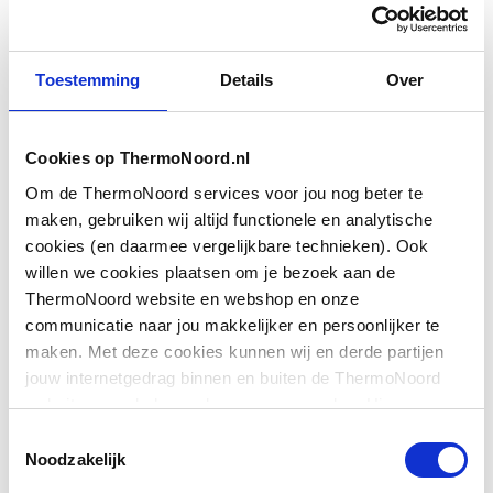
Toestemming
Details
Over
Materiaal slang
Kunststof
Met omvlechting
Nee
Cookies op ThermoNoord.nl
Kleur
Overig
Om de ThermoNoord services voor jou nog beter te
maken, gebruiken wij altijd functionele en analytische
Lengte
2000
cookies (en daarmee vergelijkbare technieken). Ook
willen we cookies plaatsen om je bezoek aan de
Toon meer
Maat draadaansluiting
1/2"
ThermoNoord website en webshop en onze
doucheslang
communicatie naar jou makkelijker en persoonlijker te
maken. Met deze cookies kunnen wij en derde partijen
Downloads
Met conische koppeling
Ja
jouw internetgedrag binnen en buiten de ThermoNoord
website en webshop volgen en verzamelen. Hiermee
Met swirl
Nee
passen wij en derden onze website, app, advertenties en
Toestemmingsselectie
Sfeerbeeld
image/jpeg
,
communicatie aan jouw interesses aan. We slaan je
Noodzakelijk
Met inlage
Ja
cookievoorkeur op in je browser.