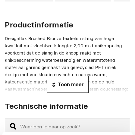
Productinformatie
Designflex Brushed Bronze textielen slang van hoge
kwaliteit met vlechtwerk lengte: 2,00 m draaikoppeling
voorkomt dat de slang in de knoop raakt met
knikbescherming waterbestendig en waterafstotend
materiaal garens gemaakt van gerecycled PET uniek
design met veelkleurig gevlochten garens warm,
katoenachtig materiaal voelt heerlijk aan op de huid
Toon meer
vaatwasmachinebestendig tot 60°C moeren doucheslang:
1x conische moer, 1x cilindrische moer aansluitdraad: G ½
Technische informatie