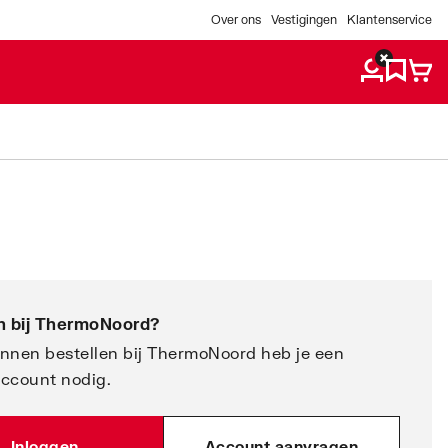
Over ons
Vestigingen
Klantenservice
 bij
ThermoNoord
?
nnen bestellen bij ThermoNoord heb je een
account nodig.
Inloggen
Account aanvragen