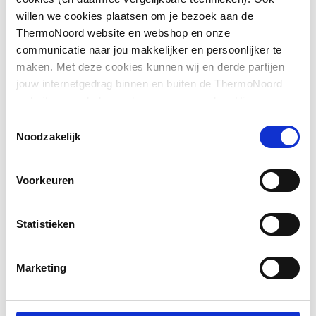
willen we cookies plaatsen om je bezoek aan de
Downloads
Volumestroomklasse
Geen
ThermoNoord website en webshop en onze
communicatie naar jou makkelijker en persoonlijker te
Met douchearm
Nee
maken. Met deze cookies kunnen wij en derde partijen
Bouwtekening
image/png
,
18 KB
jouw internetgedrag binnen en buiten de ThermoNoord
Verstelbare kop
Nee
website en webshop volgen en verzamelen. Hiermee
passen wij en derden onze website, app, advertenties en
Toestemmingsselectie
Instelbare sproeihoek
Ja
communicatie aan jouw interesses aan. We slaan je
Noodzakelijk
cookievoorkeur op in je browser.
Antikalksysteem
Ja
Voorkeuren
Instelbare sproeistraal
Nee
Statistieken
Aantal straalsoorten
1
Marketing
Draadaansluiting
Binnendraad
Plafondmontage
Ja