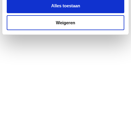
Alles toestaan
Zijdouche
Nee
Weigeren
Met rozet
Nee
Aansluiting
Binnendraad
Maat draadaansluiting
1/2"
(inch)
Diameter
250
Voorsprong
250