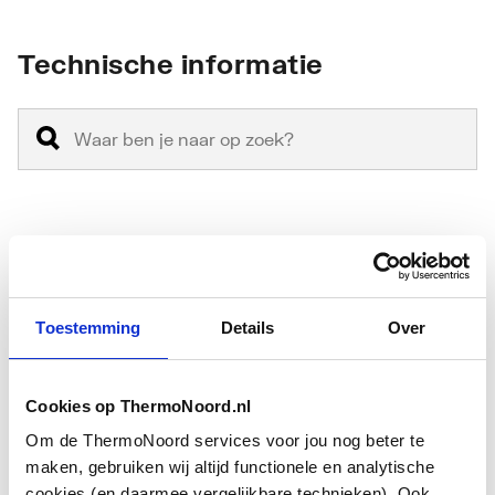
Technische informatie
Vorm
Rond
Basiskleur
Chroom
Toestemming
Details
Over
Max. tapcapaciteit (bij
0.383
300 kPa)
Cookies op ThermoNoord.nl
Accentkleur
Wit
Om de ThermoNoord services voor jou nog beter te
Toon meer
maken, gebruiken wij altijd functionele en analytische
KIWA-keur
Nee
cookies (en daarmee vergelijkbare technieken). Ook