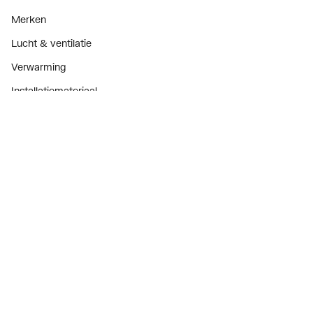
Merken
Lucht & ventilatie
Verwarming
Installatiemateriaal
Sanitair
Diensten
ThermoTokens
Xpressen
24/7 Xpressen
DepotXpress
Xperience
Onderdelenzoeker