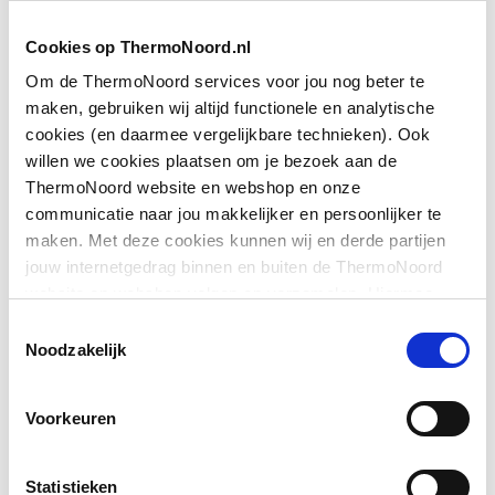
Vorm
Rond
Cookies op ThermoNoord.nl
Om de ThermoNoord services voor jou nog beter te
Basiskleur
Roestvaststaal ( RVS )
maken, gebruiken wij altijd functionele en analytische
cookies (en daarmee vergelijkbare technieken). Ook
Max. tapcapaciteit (bij
0.127
willen we cookies plaatsen om je bezoek aan de
300 kPa)
ThermoNoord website en webshop en onze
communicatie naar jou makkelijker en persoonlijker te
Accentkleur
Overig
Toon meer
maken. Met deze cookies kunnen wij en derde partijen
jouw internetgedrag binnen en buiten de ThermoNoord
Max. tapcapaciteit (bij
7.6
website en webshop volgen en verzamelen. Hiermee
300 kPa)
Downloads
passen wij en derden onze website, app, advertenties en
Toestemmingsselectie
communicatie aan jouw interesses aan. We slaan je
Noodzakelijk
KIWA-keur
Nee
cookievoorkeur op in je browser.
Exploded_view
image/jpeg
,
29 KB
Met douchearm
Ja
Voorkeuren
Lengte douchearm
150
Statistieken