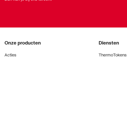
Voorsprong
155
Hoogte
130
Onze producten
Diensten
Acties
ThermoTokens
Merken
Xpressen
Lucht & ventilatie
24/7 Xpressen
Verwarming
DepotXpress
Installatiemateriaal
Xperience
Sanitair
Onderdelenzoe
Digitaal zaken
Bekijk alle ev