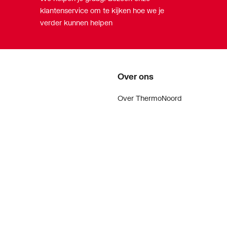
klantenservice om te kijken hoe we je
verder kunnen helpen
Over ons
Over ThermoNoord
Vacatures
Contact
Vestigingen
Nieuws
ker
Blog
doen
Projecten
enementen