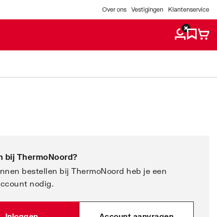
Over ons
Vestigingen
Klantenservice
 bij
ThermoNoord
?
nnen bestellen bij ThermoNoord heb je een
account nodig.
Inloggen
Account aanvragen