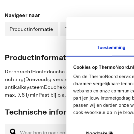
Navigeer naar
Productinformatie
Technische informatie
Toestemming
Productinformatie
Cookies op ThermoNoord.n
DornbrachtHoofddouche Sprong 155 mmKogelscharnie
Om de ThermoNoord services v
richting)Drievoudig verstelbaar: normale straal, softs
daarmee vergelijkbare techn
antikalksysteemDouchekop D. 100mmRozet D. 60 mmA
webshop en onze communicati
max. 7,6 l/minPast bij o.a. Meta, Tara., VAIA, Lisse
partijen jouw internetgedra
passen wij en derden onze we
Technische informatie
cookievoorkeur op in je brow
Toestemmingsselectie
Noodzakelijk