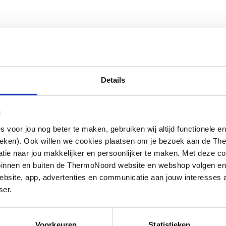
Details
l
r Grad zwenkbaar (in elke
oor jou nog beter te maken, gebruiken wij altijd functionele en
traal, massagestraalMet
ieken). Ook willen we cookies plaatsen om je bezoek aan de T
ansluiting 1/2"Doorstroomhoeveelheid
e naar jou makkelijker en persoonlijker te maken. Met deze co
g binnen en buiten de ThermoNoord website en webshop volgen e
bsite, app, advertenties en communicatie aan jouw interesses 
ser.
Voorkeuren
Statistieken