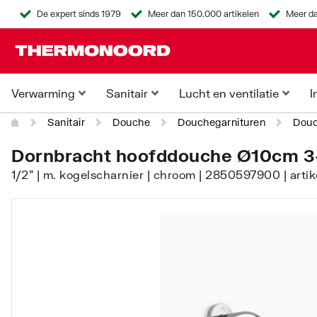
De expert sinds 1979
Meer dan 150.000 artikelen
Meer da
Verwarming
Sanitair
Lucht en ventilatie
I
Sanitair
Douche
Douchegarnituren
Dou
Dornbracht hoofddouche Ø10cm 3-
1/2" | m. kogelscharnier | chroom | 2850597900 | art