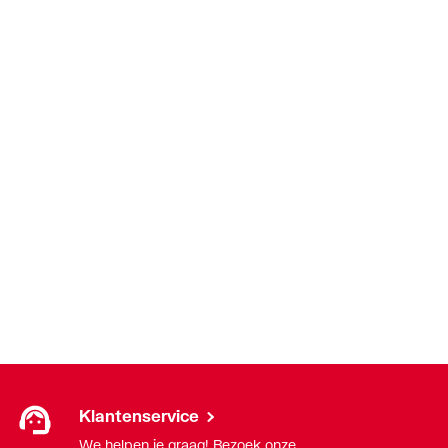
ndraad
ndraad
Klantenservice
We helpen je graag! Bezoek onze