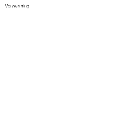
Verwarming
Installatiemateriaal
Sanitair
Diensten
ThermoTokens
Xpressen
24/7 Xpressen
DepotXpress
Xperience
Onderdelenzoeker
Digitaal zakendoen
Bekijk alle evenementen