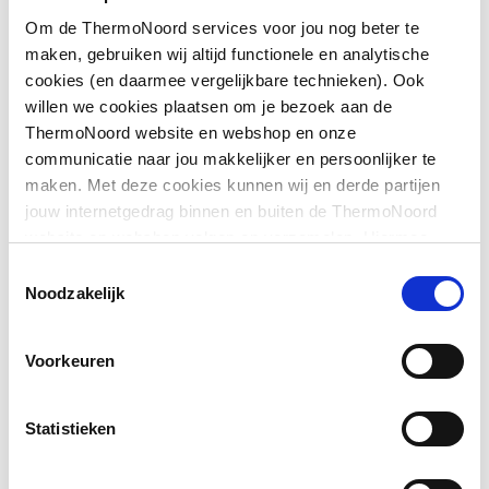
Om de ThermoNoord services voor jou nog beter te
Antikalksysteem
Nee
maken, gebruiken wij altijd functionele en analytische
cookies (en daarmee vergelijkbare technieken). Ook
Plafondmontage
Nee
willen we cookies plaatsen om je bezoek aan de
ThermoNoord website en webshop en onze
Zijdouche
Nee
communicatie naar jou makkelijker en persoonlijker te
maken. Met deze cookies kunnen wij en derde partijen
Downloads
jouw internetgedrag binnen en buiten de ThermoNoord
website en webshop volgen en verzamelen. Hiermee
passen wij en derden onze website, app, advertenties en
Toestemmingsselectie
Bouwtekening
image/png
,
51 KB
communicatie aan jouw interesses aan. We slaan je
Noodzakelijk
cookievoorkeur op in je browser.
Voorkeuren
Statistieken