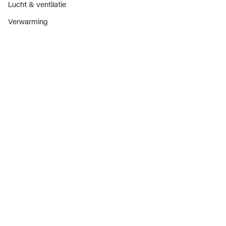
Lucht & ventilatie
Verwarming
Installatiemateriaal
Sanitair
Diensten
ThermoTokens
Xpressen
24/7 Xpressen
DepotXpress
Xperience
Onderdelenzoeker
Digitaal zakendoen