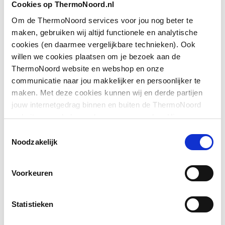
Cookies op ThermoNoord.nl
met zijwand
Om de ThermoNoord services voor jou nog beter te
Downloads
maken, gebruiken wij altijd functionele en analytische
Geschikt voor montage
Ja
cookies (en daarmee vergelijkbare technieken). Ook
op douchebak
willen we cookies plaatsen om je bezoek aan de
Exploded_view
application/postscript
,
61 KB
ThermoNoord website en webshop en onze
Geschikt voor montage
Ja
communicatie naar jou makkelijker en persoonlijker te
op tegelvloer
Pictogram
image/jpeg
,
579 KB
maken. Met deze cookies kunnen wij en derde partijen
jouw internetgedrag binnen en buiten de ThermoNoord
Geschikt voor
Ja
website en webshop volgen en verzamelen. Hiermee
nismontage
Bouwtekening
image/png
,
46 KB
passen wij en derden onze website, app, advertenties en
Toestemmingsselectie
communicatie aan jouw interesses aan. We slaan je
Toon meer
Noodzakelijk
Geschikt voor U-
Nee
Exploded_view
application/postscript
,
82 KB
cookievoorkeur op in je browser.
montage
Voorkeuren
Montageinstructie
application/pdf
,
7 MB
Glas-/kunststofdecor
Ja
Inbouwbreedte deur
855
Statistieken
voor hoekinstap