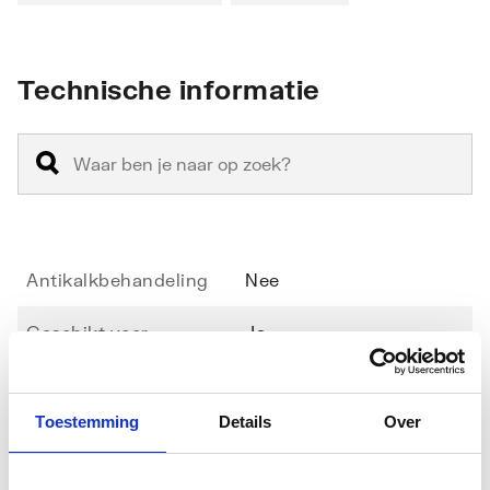
Technische informatie
Antikalkbehandeling
Nee
Geschikt voor
Ja
hoekinstap
Geschikt voor montage
Nee
Toestemming
Details
Over
in lijn
Toon meer
Geschikt voor montage
Ja