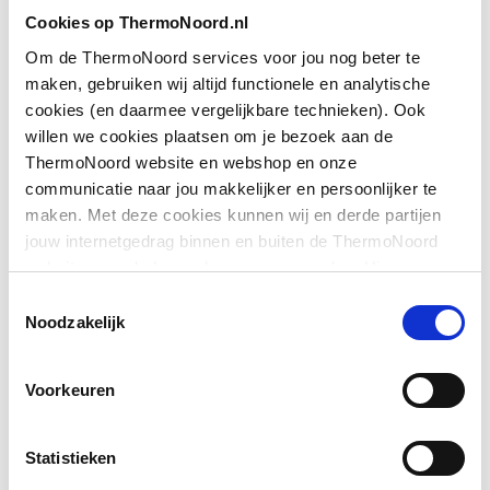
Toon meer
Cookies op ThermoNoord.nl
Geschikt voor montage
Ja
met zijwand
Om de ThermoNoord services voor jou nog beter te
maken, gebruiken wij altijd functionele en analytische
Downloads
Geschikt voor montage
Ja
cookies (en daarmee vergelijkbare technieken). Ook
op douchebak
willen we cookies plaatsen om je bezoek aan de
ThermoNoord website en webshop en onze
Exploded_view
application/postscript
,
61 KB
Geschikt voor montage
Ja
communicatie naar jou makkelijker en persoonlijker te
op tegelvloer
maken. Met deze cookies kunnen wij en derde partijen
Pictogram
image/jpeg
,
579 KB
jouw internetgedrag binnen en buiten de ThermoNoord
Geschikt voor
Ja
website en webshop volgen en verzamelen. Hiermee
nismontage
Bouwtekening
image/png
,
46 KB
passen wij en derden onze website, app, advertenties en
Toestemmingsselectie
communicatie aan jouw interesses aan. We slaan je
Noodzakelijk
Toon meer
Geschikt voor U-
Nee
cookievoorkeur op in je browser.
Exploded_view
application/postscript
,
82 KB
montage
Voorkeuren
Montageinstructie
application/pdf
,
7 MB
Glas-/kunststofdecor
Ja
Statistieken
Inbouwbreedte deur
855