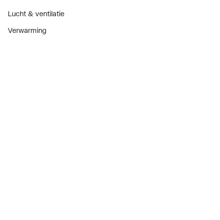
Lucht & ventilatie
Verwarming
Installatiemateriaal
Sanitair
Diensten
ThermoTokens
Xpressen
24/7 Xpressen
DepotXpress
Xperience
Onderdelenzoeker
Digitaal zakendoen