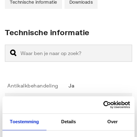
Technische informatie
Downloads
Technische informatie
Antikalkbehandeling
Ja
Geschikt voor
Ja
hoekinstap
Toestemming
Details
Over
Geschikt voor montage
Nee
in lijn