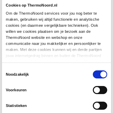
Toon meer
Cookies op ThermoNoord.nl
Geschikt voor montage
Ja
met zijwand
Om de ThermoNoord services voor jou nog beter te
maken, gebruiken wij altijd functionele en analytische
Downloads
Geschikt voor montage
Ja
cookies (en daarmee vergelijkbare technieken). Ook
op douchebak
willen we cookies plaatsen om je bezoek aan de
ThermoNoord website en webshop en onze
Exploded_view
application/postscript
,
61 KB
Geschikt voor montage
Ja
communicatie naar jou makkelijker en persoonlijker te
op tegelvloer
maken. Met deze cookies kunnen wij en derde partijen
Pictogram
image/jpeg
,
579 KB
jouw internetgedrag binnen en buiten de ThermoNoord
Geschikt voor
Ja
website en webshop volgen en verzamelen. Hiermee
nismontage
Bouwtekening
image/png
,
46 KB
passen wij en derden onze website, app, advertenties en
Toestemmingsselectie
communicatie aan jouw interesses aan. We slaan je
Noodzakelijk
Toon meer
Geschikt voor U-
Nee
cookievoorkeur op in je browser.
Exploded_view
application/postscript
,
82 KB
montage
Voorkeuren
Montageinstructie
application/pdf
,
7 MB
Glas-/kunststofdecor
Ja
Statistieken
Inbouwbreedte deur
755