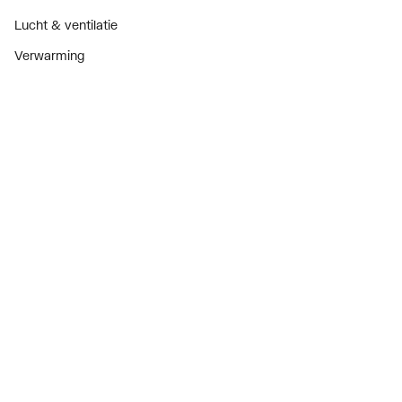
Lucht & ventilatie
Verwarming
Installatiemateriaal
Sanitair
Diensten
ThermoTokens
Xpressen
24/7 Xpressen
DepotXpress
Xperience
Onderdelenzoeker
Digitaal zakendoen