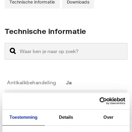
Technische informatie
Downloads
Technische informatie
Antikalkbehandeling
Ja
Geschikt voor
Ja
hoekinstap
Toestemming
Details
Over
Geschikt voor montage
Nee
in lijn