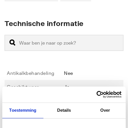
Technische informatie
Antikalkbehandeling
Nee
Geschikt voor
Ja
hoekinstap
Geschikt voor montage
Nee
Toestemming
Details
Over
in lijn
Toon meer
Geschikt voor montage
Ja