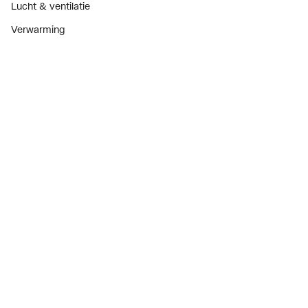
Lucht & ventilatie
Verwarming
Installatiemateriaal
Sanitair
Diensten
ThermoTokens
Xpressen
24/7 Xpressen
DepotXpress
Xperience
Onderdelenzoeker
Digitaal zakendoen