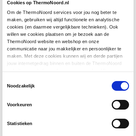
Cookies op ThermoNoord.nl
met zijwand
Om de ThermoNoord services voor jou nog beter te
Downloads
maken, gebruiken wij altijd functionele en analytische
Geschikt voor montage
Ja
cookies (en daarmee vergelijkbare technieken). Ook
op douchebak
willen we cookies plaatsen om je bezoek aan de
Exploded_view
application/postscript
,
61 KB
ThermoNoord website en webshop en onze
Geschikt voor montage
Ja
communicatie naar jou makkelijker en persoonlijker te
op tegelvloer
Sfeerbeeld
image/jpeg
,
579 KB
maken. Met deze cookies kunnen wij en derde partijen
jouw internetgedrag binnen en buiten de ThermoNoord
Geschikt voor
Ja
website en webshop volgen en verzamelen. Hiermee
nismontage
Pictogram
image/jpeg
,
579 KB
passen wij en derden onze website, app, advertenties en
Toestemmingsselectie
communicatie aan jouw interesses aan. We slaan je
Toon meer
Noodzakelijk
Geschikt voor U-
Nee
Bouwtekening
image/png
,
46 KB
cookievoorkeur op in je browser.
montage
Voorkeuren
Exploded_view
application/postscript
,
82 KB
Glas-/kunststofdecor
Ja
Montageinstructie
application/pdf
,
7 MB
Inbouwbreedte deur
755
Statistieken
voor hoekinstap