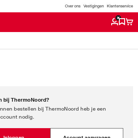
Over ons
Vestigingen
Klantenservice
 bij
ThermoNoord
?
nnen bestellen bij ThermoNoord heb je een
account nodig.
Inloggen
Account aanvragen