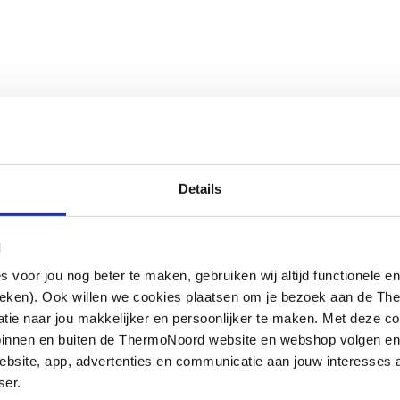
Details
l
oor jou nog beter te maken, gebruiken wij altijd functionele en
ieken). Ook willen we cookies plaatsen om je bezoek aan de T
e naar jou makkelijker en persoonlijker te maken. Met deze co
g binnen en buiten de ThermoNoord website en webshop volgen e
bsite, app, advertenties en communicatie aan jouw interesses 
ser.