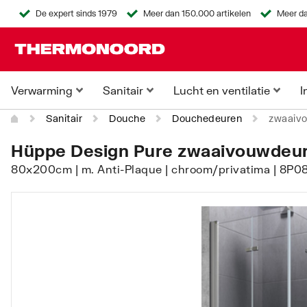
De expert sinds 1979
Meer dan 150.000 artikelen
Meer da
Verwarming
Sanitair
Lucht en ventilatie
I
Sanitair
Douche
Douchedeuren
zwaaivo
Hüppe Design Pure zwaaivouwdeur 
80x200cm | m. Anti-Plaque | chroom/privatima | 8P0