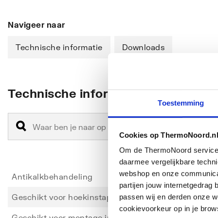
Navigeer naar
Technische informatie
Downloads
Technische informatie
Toestemming
Cookies op ThermoNoord.n
Om de ThermoNoord services v
daarmee vergelijkbare techn
webshop en onze communicati
Antikalkbehandeling
Ja
partijen jouw internetgedra
Geschikt voor hoekinstap
Ja
passen wij en derden onze we
cookievoorkeur op in je brow
Geschikt voor montage in lijn
Nee