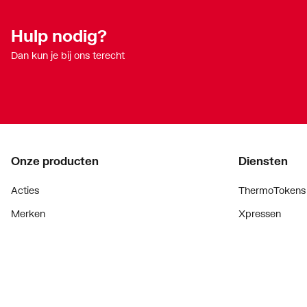
Hulp nodig?
Dan kun je bij ons terecht
Onze producten
Diensten
Acties
ThermoTokens
Merken
Xpressen
Lucht & ventilatie
24/7 Xpressen
Verwarming
DepotXpress
Installatiemateriaal
Xperience
Sanitair
Onderdelenzoe