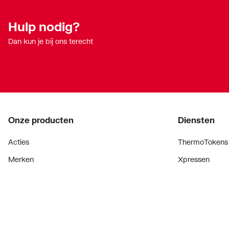
Hulp nodig?
Dan kun je bij ons terecht
Onze producten
Diensten
Acties
ThermoTokens
Merken
Xpressen
Lucht & ventilatie
24/7 Xpressen
Verwarming
DepotXpress
Installatiemateriaal
Xperience
Sanitair
Onderdelenzoe