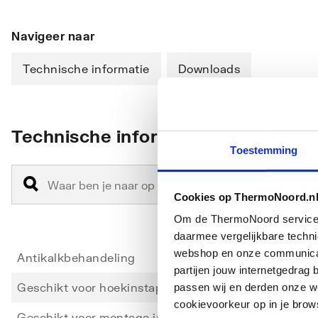
Navigeer naar
Technische informatie
Downloads
Technische informatie
Toestemming
Cookies op ThermoNoord.n
Om de ThermoNoord services v
daarmee vergelijkbare techn
webshop en onze communicati
Antikalkbehandeling
Ja
partijen jouw internetgedra
Geschikt voor hoekinstap
Ja
passen wij en derden onze we
cookievoorkeur op in je brow
Geschikt voor montage in lijn
Nee