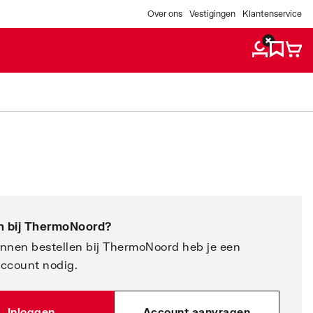
Over ons
Vestigingen
Klantenservice
 bij
ThermoNoord
?
nnen bestellen bij ThermoNoord heb je een
account nodig.
Inloggen
Account aanvragen