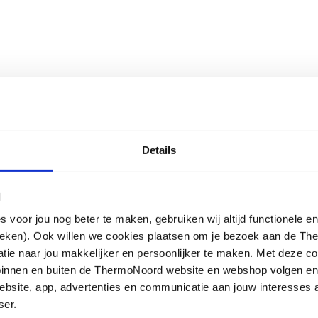
Details
l
oor jou nog beter te maken, gebruiken wij altijd functionele en
ieken). Ook willen we cookies plaatsen om je bezoek aan de T
e naar jou makkelijker en persoonlijker te maken. Met deze co
g binnen en buiten de ThermoNoord website en webshop volgen e
bsite, app, advertenties en communicatie aan jouw interesses 
ser.