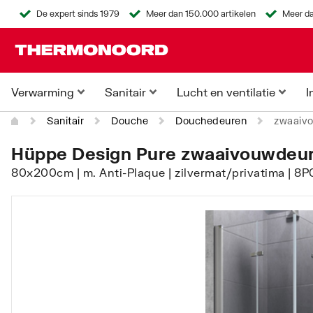
De expert sinds 1979
Meer dan 150.000 artikelen
Meer da
Verwarming
Sanitair
Lucht en ventilatie
I
Sanitair
Douche
Douchedeuren
zwaaivo
Hüppe Design Pure zwaaivouwdeur 
80x200cm | m. Anti-Plaque | zilvermat/privatima | 