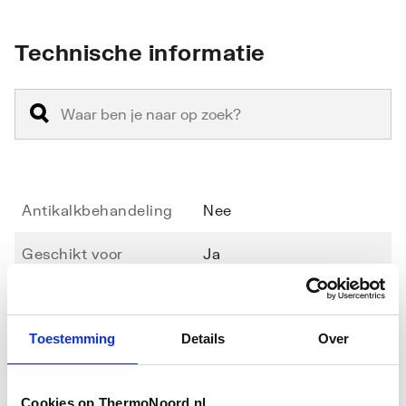
Technische informatie
Antikalkbehandeling
Nee
Geschikt voor
Ja
hoekinstap
Geschikt voor montage
Nee
Toestemming
Details
Over
in lijn
Toon meer
Geschikt voor montage
Ja
Cookies op ThermoNoord.nl
met zijwand