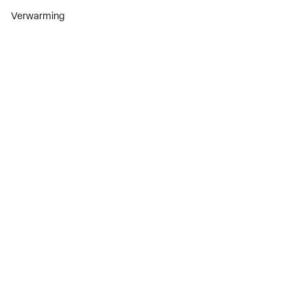
Verwarming
Installatiemateriaal
Sanitair
Diensten
ThermoTokens
Xpressen
24/7 Xpressen
DepotXpress
Xperience
Onderdelenzoeker
Digitaal zakendoen
Bekijk alle evenementen