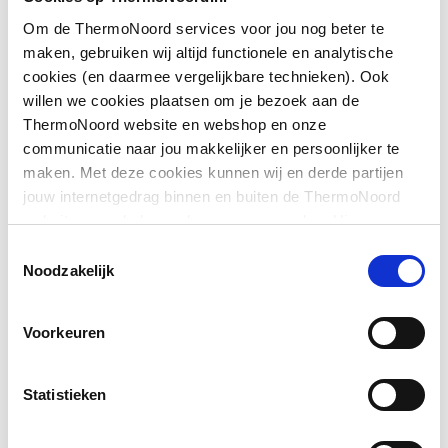
Om de ThermoNoord services voor jou nog beter te
Downloads
Geschikt voor montage
Ja
maken, gebruiken wij altijd functionele en analytische
op douchebak
cookies (en daarmee vergelijkbare technieken). Ook
willen we cookies plaatsen om je bezoek aan de
Exploded_view
application/postscript
,
32 KB
Geschikt voor montage
Ja
ThermoNoord website en webshop en onze
op tegelvloer
communicatie naar jou makkelijker en persoonlijker te
Bouwtekening
image/png
,
25 KB
maken. Met deze cookies kunnen wij en derde partijen
Geschikt voor
Ja
jouw internetgedrag binnen en buiten de ThermoNoord
nismontage
Exploded_view
application/postscript
,
43 KB
website en webshop volgen en verzamelen. Hiermee
passen wij en derden onze website, app, advertenties en
Toestemmingsselectie
Toon meer
Geschikt voor U-
Nee
communicatie aan jouw interesses aan. We slaan je
Pictogram
image/jpeg
,
566 KB
Noodzakelijk
montage
cookievoorkeur op in je browser.
Sfeerbeeld
image/jpeg
,
566 KB
Voorkeuren
Glas-/kunststofdecor
Nee
Montageinstructie
application/pdf
,
5 MB
Inbouwbreedte deur
955
Statistieken
voor hoekinstap