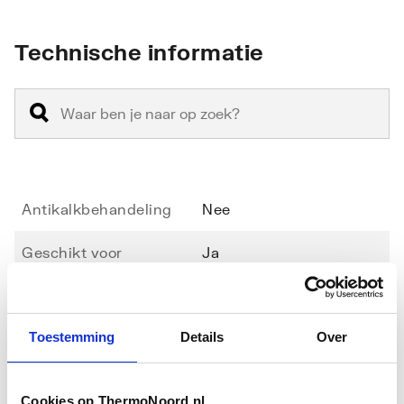
Technische informatie
Antikalkbehandeling
Nee
Geschikt voor
Ja
hoekinstap
Geschikt voor montage
Nee
Toestemming
Details
Over
in lijn
Toon meer
Geschikt voor montage
Ja
Cookies op ThermoNoord.nl
met zijwand