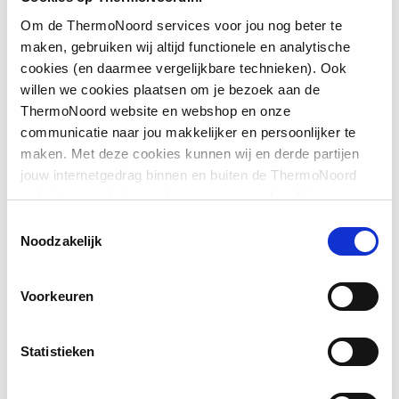
Om de ThermoNoord services voor jou nog beter te
Downloads
Geschikt voor montage
Ja
maken, gebruiken wij altijd functionele en analytische
op douchebak
cookies (en daarmee vergelijkbare technieken). Ook
willen we cookies plaatsen om je bezoek aan de
Exploded_view
application/postscript
,
32 KB
Geschikt voor montage
Ja
ThermoNoord website en webshop en onze
op tegelvloer
communicatie naar jou makkelijker en persoonlijker te
Bouwtekening
image/png
,
25 KB
maken. Met deze cookies kunnen wij en derde partijen
Geschikt voor
Ja
jouw internetgedrag binnen en buiten de ThermoNoord
nismontage
Exploded_view
application/postscript
,
43 KB
website en webshop volgen en verzamelen. Hiermee
passen wij en derden onze website, app, advertenties en
Toestemmingsselectie
Toon meer
Geschikt voor U-
Nee
communicatie aan jouw interesses aan. We slaan je
Pictogram
image/jpeg
,
566 KB
Noodzakelijk
montage
cookievoorkeur op in je browser.
Sfeerbeeld
image/jpeg
,
566 KB
Voorkeuren
Glas-/kunststofdecor
Nee
Montageinstructie
application/pdf
,
5 MB
Inbouwbreedte deur
955
Statistieken
voor hoekinstap