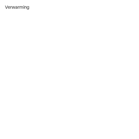
Verwarming
Installatiemateriaal
Sanitair
Diensten
ThermoTokens
Xpressen
24/7 Xpressen
DepotXpress
Xperience
Onderdelenzoeker
Digitaal zakendoen
Bekijk alle evenementen