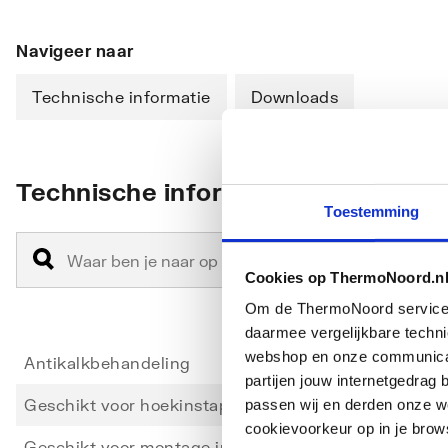
Navigeer naar
Technische informatie
Downloads
Technische informatie
Toestemming
Cookies op ThermoNoord.n
Om de ThermoNoord services v
daarmee vergelijkbare techn
webshop en onze communicati
Antikalkbehandeling
Ja
partijen jouw internetgedra
Geschikt voor hoekinstap
Ja
passen wij en derden onze we
cookievoorkeur op in je brow
Geschikt voor montage in lijn
Nee