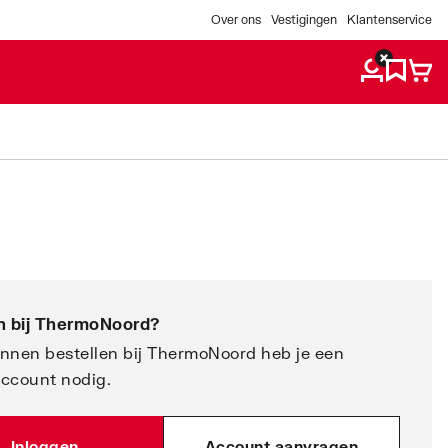
Over ons
Vestigingen
Klantenservice
 bij
ThermoNoord
?
nnen bestellen bij ThermoNoord heb je een
account nodig.
Inloggen
Account aanvragen