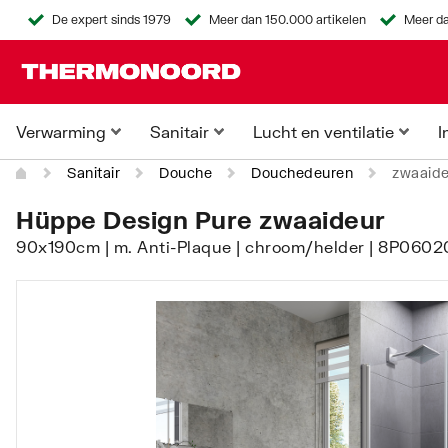
De expert sinds 1979
Meer dan 150.000 artikelen
Meer da
Verwarming
Sanitair
Lucht en ventilatie
I
Sanitair
Douche
Douchedeuren
zwaaide
Hüppe Design Pure zwaaideur
90x190cm | m. Anti-Plaque | chroom/helder | 8P0602