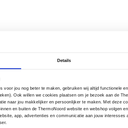
Details
l
oor jou nog beter te maken, gebruiken wij altijd functionele en
ieken). Ook willen we cookies plaatsen om je bezoek aan de T
e naar jou makkelijker en persoonlijker te maken. Met deze co
g binnen en buiten de ThermoNoord website en webshop volgen e
bsite, app, advertenties en communicatie aan jouw interesses 
ser.