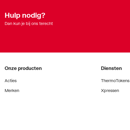
Hulp nodig?
Dan kun je bij ons terecht
Onze producten
Diensten
Acties
ThermoTokens
Merken
Xpressen
Lucht & ventilatie
24/7 Xpressen
Verwarming
DepotXpress
Installatiemateriaal
Xperience
Sanitair
Onderdelenzoe