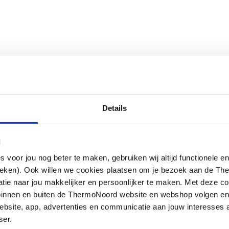
Details
l
oor jou nog beter te maken, gebruiken wij altijd functionele en
ieken). Ook willen we cookies plaatsen om je bezoek aan de T
e naar jou makkelijker en persoonlijker te maken. Met deze co
g binnen en buiten de ThermoNoord website en webshop volgen e
bsite, app, advertenties en communicatie aan jouw interesses 
ser.