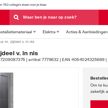
n 750 collega's staan voor je klaar
Acties & Aanbiedingen
nstallatiemateriaal
Elektra
r m. zijdeel v. in nis
eel v. in nis
 8P7209087375 | artikel 7779632 | EAN 4054024325669 |
Bestellen
Om te ku
zakelijk 