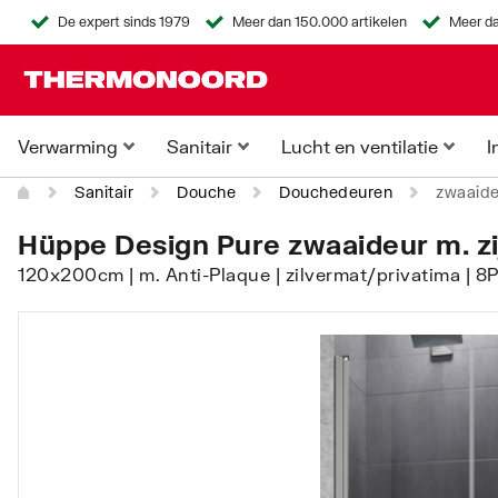
De expert sinds 1979
Meer dan 150.000 artikelen
Meer da
Verwarming
Sanitair
Lucht en ventilatie
I
Sanitair
Douche
Douchedeuren
zwaaideu
Hüppe Design Pure zwaaideur m. zijd
120x200cm | m. Anti-Plaque | zilvermat/privatima |