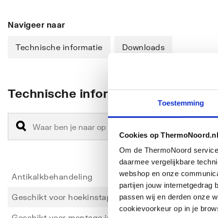
Navigeer naar
Technische informatie
Downloads
Technische informatie
Toestemming
Cookies op ThermoNoord.n
Om de ThermoNoord services v
daarmee vergelijkbare techn
webshop en onze communicati
Antikalkbehandeling
Ja
partijen jouw internetgedra
Geschikt voor hoekinstap
Nee
passen wij en derden onze we
cookievoorkeur op in je brow
Geschikt voor montage in lijn
Nee