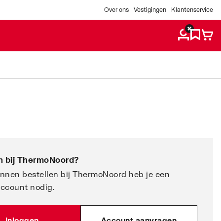
Over ons
Vestigingen
Klantenservice
 bij
ThermoNoord
?
nnen bestellen bij ThermoNoord heb je een
account nodig.
Inloggen
Account aanvragen