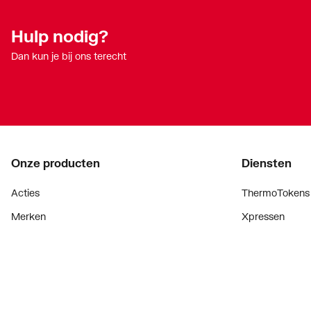
Hulp nodig?
Dan kun je bij ons terecht
Onze producten
Diensten
Acties
ThermoTokens
Merken
Xpressen
Lucht & ventilatie
24/7 Xpressen
Verwarming
DepotXpress
Installatiemateriaal
Xperience
Sanitair
Onderdelenzoe