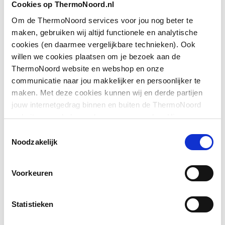
Cookies op ThermoNoord.nl
met zijwand
Om de ThermoNoord services voor jou nog beter te
Downloads
maken, gebruiken wij altijd functionele en analytische
Geschikt voor montage
Ja
cookies (en daarmee vergelijkbare technieken). Ook
op douchebak
willen we cookies plaatsen om je bezoek aan de
Bouwtekening
image/png
,
25 KB
ThermoNoord website en webshop en onze
Geschikt voor montage
Ja
communicatie naar jou makkelijker en persoonlijker te
op tegelvloer
Sfeerbeeld
image/jpeg
,
621 KB
maken. Met deze cookies kunnen wij en derde partijen
jouw internetgedrag binnen en buiten de ThermoNoord
Geschikt voor
Ja
website en webshop volgen en verzamelen. Hiermee
nismontage
Exploded_view
application/postscript
,
55 KB
passen wij en derden onze website, app, advertenties en
Toestemmingsselectie
communicatie aan jouw interesses aan. We slaan je
Toon meer
Noodzakelijk
Geschikt voor U-
Nee
Montageinstructie
application/pdf
,
9 MB
cookievoorkeur op in je browser.
montage
Voorkeuren
Exploded_view
application/postscript
,
41 KB
Glas-/kunststofdecor
Nee
Inbouwbreedte deur
1385
Statistieken
voor hoekinstap