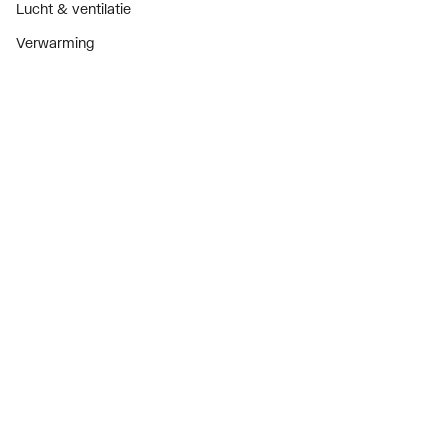
Lucht & ventilatie
Verwarming
Installatiemateriaal
Sanitair
Diensten
ThermoTokens
Xpressen
24/7 Xpressen
DepotXpress
Xperience
Onderdelenzoeker
Digitaal zakendoen