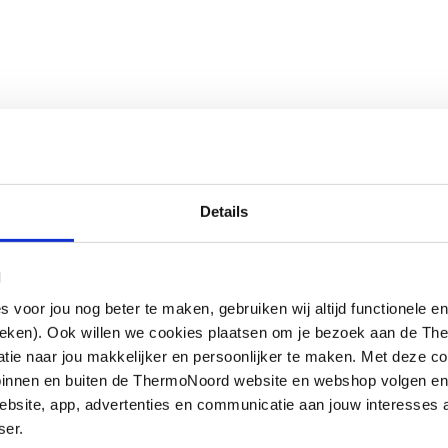
Details
l
oor jou nog beter te maken, gebruiken wij altijd functionele en
ieken). Ook willen we cookies plaatsen om je bezoek aan de T
e naar jou makkelijker en persoonlijker te maken. Met deze co
g binnen en buiten de ThermoNoord website en webshop volgen e
bsite, app, advertenties en communicatie aan jouw interesses 
ser.