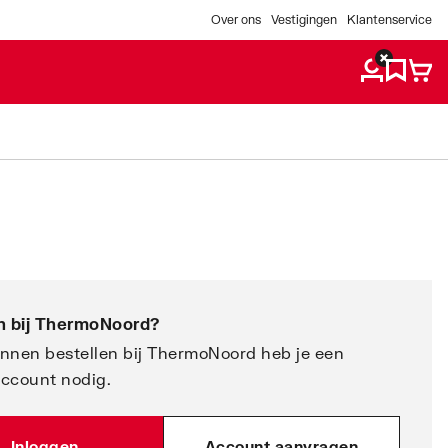
Over ons
Vestigingen
Klantenservice
 bij
ThermoNoord
?
nnen bestellen bij ThermoNoord heb je een
account nodig.
Inloggen
Account aanvragen