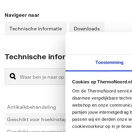
Navigeer naar
Technische informatie
Downloads
Technische informatie
Toestemming
Cookies op ThermoNoord.n
Om de ThermoNoord services v
daarmee vergelijkbare techn
webshop en onze communicati
Antikalkbehandeling
Ja
partijen jouw internetgedra
Geschikt voor hoekinstap
Nee
passen wij en derden onze we
cookievoorkeur op in je brow
Geschikt voor montage in lijn
Nee