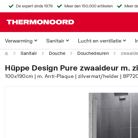
De expert sinds 1979
Meer dan 150.000 artikelen
Meer da
Verwarming
Sanitair
Lucht en ventilatie
I
Sanitair
Douche
Douchedeuren
zwaaideu
Hüppe Design Pure zwaaideur m. zijd
100x190cm | m. Anti-Plaque | zilvermat/helder | 8P