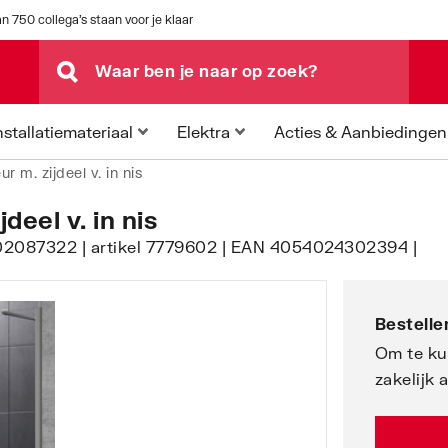
n 750 collega's staan voor je klaar
Acties & Aanbiedingen
nstallatiemateriaal
Elektra
r m. zijdeel v. in nis
eel v. in nis
7202087322 | artikel 7779602 | EAN 4054024302394 |
Bestellen
Om te ku
zakelijk 