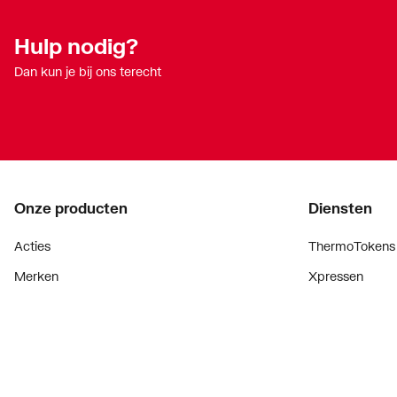
Hulp nodig?
Dan kun je bij ons terecht
Onze producten
Diensten
Acties
ThermoTokens
Merken
Xpressen
Lucht & ventilatie
24/7 Xpressen
Verwarming
DepotXpress
Installatiemateriaal
Xperience
Sanitair
Onderdelenzoe