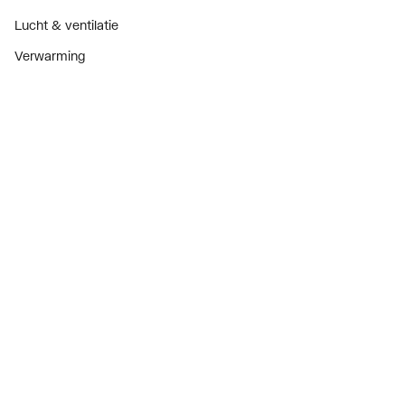
Lucht & ventilatie
Verwarming
Installatiemateriaal
Sanitair
Diensten
ThermoTokens
Xpressen
24/7 Xpressen
DepotXpress
Xperience
Onderdelenzoeker
Digitaal zakendoen