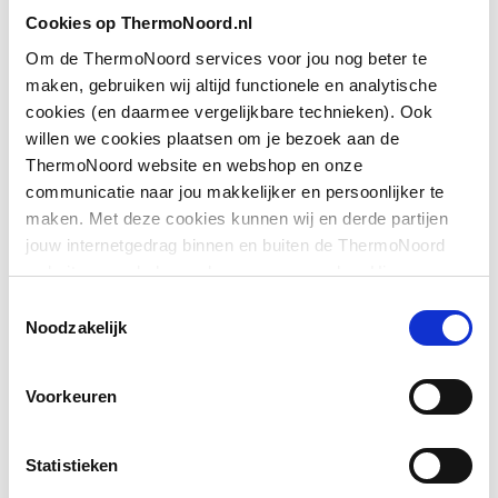
Toon meer
Cookies op ThermoNoord.nl
Geschikt voor montage
Nee
met zijwand
Om de ThermoNoord services voor jou nog beter te
maken, gebruiken wij altijd functionele en analytische
Downloads
Geschikt voor montage
Ja
cookies (en daarmee vergelijkbare technieken). Ook
op douchebak
willen we cookies plaatsen om je bezoek aan de
ThermoNoord website en webshop en onze
Exploded_view
application/postscript
,
33 KB
Geschikt voor montage
Ja
communicatie naar jou makkelijker en persoonlijker te
op tegelvloer
maken. Met deze cookies kunnen wij en derde partijen
Exploded_view
application/postscript
,
45 KB
jouw internetgedrag binnen en buiten de ThermoNoord
Geschikt voor
Ja
website en webshop volgen en verzamelen. Hiermee
nismontage
Pictogram
image/jpeg
,
498 KB
passen wij en derden onze website, app, advertenties en
Toestemmingsselectie
communicatie aan jouw interesses aan. We slaan je
Noodzakelijk
Geschikt voor U-
Nee
cookievoorkeur op in je browser.
Montageinstructie
application/pdf
,
7 MB
montage
Voorkeuren
Glas-/kunststofdecor
Nee
Statistieken
Inbouwbreedte deur
785