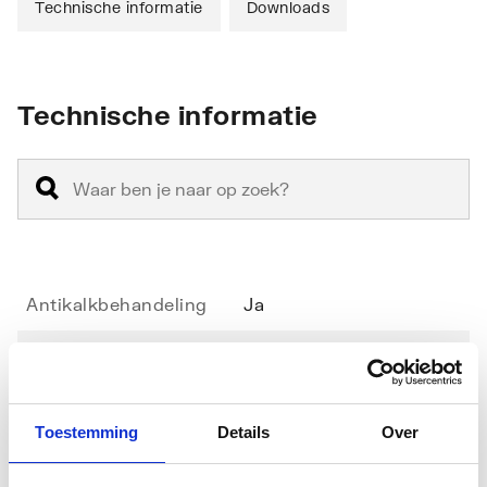
Technische informatie
Downloads
Technische informatie
Antikalkbehandeling
Ja
Geschikt voor
Nee
hoekinstap
Toestemming
Details
Over
Geschikt voor montage
Nee
in lijn