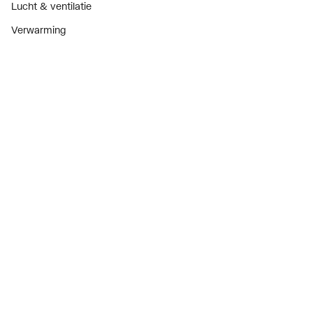
Lucht & ventilatie
Verwarming
Installatiemateriaal
Sanitair
Diensten
ThermoTokens
Xpressen
24/7 Xpressen
DepotXpress
Xperience
Onderdelenzoeker
Digitaal zakendoen