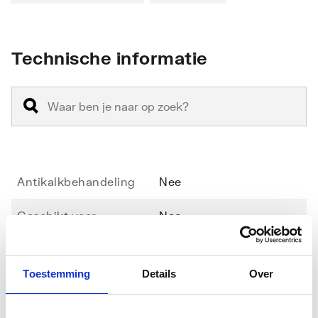
Technische informatie
Antikalkbehandeling
Nee
Geschikt voor
Nee
hoekinstap
Geschikt voor montage
Nee
Toestemming
Details
Over
in lijn
Toon meer
Geschikt voor montage
Ja