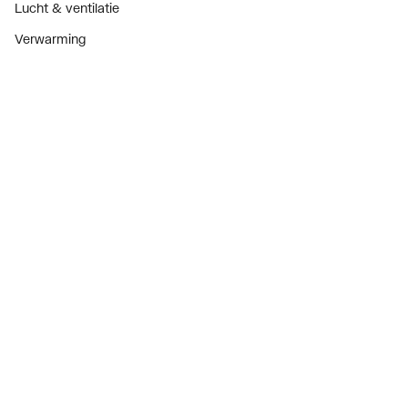
Lucht & ventilatie
Verwarming
Installatiemateriaal
Sanitair
Diensten
ThermoTokens
Xpressen
24/7 Xpressen
DepotXpress
Xperience
Onderdelenzoeker
Digitaal zakendoen