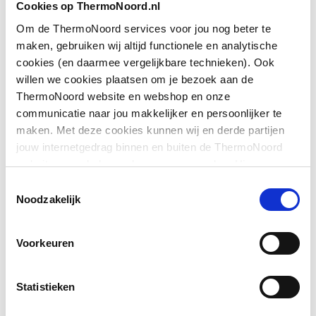
Cookies op ThermoNoord.nl
met zijwand
Om de ThermoNoord services voor jou nog beter te
Downloads
maken, gebruiken wij altijd functionele en analytische
Geschikt voor montage
Ja
cookies (en daarmee vergelijkbare technieken). Ook
op douchebak
willen we cookies plaatsen om je bezoek aan de
Exploded_view
application/postscript
,
31 KB
ThermoNoord website en webshop en onze
Geschikt voor montage
Ja
communicatie naar jou makkelijker en persoonlijker te
op tegelvloer
Pictogram
image/jpeg
,
476 KB
maken. Met deze cookies kunnen wij en derde partijen
jouw internetgedrag binnen en buiten de ThermoNoord
Geschikt voor
Ja
website en webshop volgen en verzamelen. Hiermee
nismontage
Exploded_view
application/postscript
,
43 KB
passen wij en derden onze website, app, advertenties en
Toestemmingsselectie
communicatie aan jouw interesses aan. We slaan je
Noodzakelijk
Geschikt voor U-
Nee
Montageinstructie
application/pdf
,
13 MB
cookievoorkeur op in je browser.
montage
Voorkeuren
Glas-/kunststofdecor
Nee
Inbouwbreedte deur
770
Statistieken
voor hoekinstap