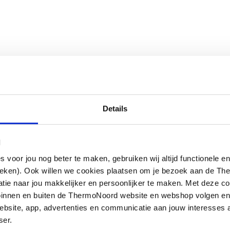
Details
l
oor jou nog beter te maken, gebruiken wij altijd functionele en
ieken). Ook willen we cookies plaatsen om je bezoek aan de T
e naar jou makkelijker en persoonlijker te maken. Met deze co
g binnen en buiten de ThermoNoord website en webshop volgen e
bsite, app, advertenties en communicatie aan jouw interesses 
ser.