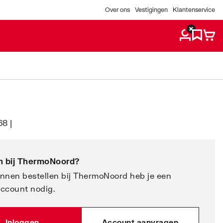
Over ons
Vestigingen
Klantenservice
8 |
 bij
ThermoNoord
?
nnen bestellen bij ThermoNoord heb je een
account nodig.
Inloggen
Account aanvragen