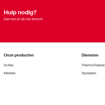
Hulp nodig?
Dan kun je bij ons terecht
Onze producten
Diensten
Acties
ThermoTokens
Merken
Xpressen
Lucht & ventilatie
24/7 Xpressen
Verwarming
DepotXpress
Installatiemateriaal
Xperience
Sanitair
Onderdelenzoe