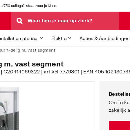
n 750 collega's staan voor je klaar
Acties & Aanbiedingen
nstallatiemateriaal
Elektra
eur 1-delig m. vast segment
ig m. vast segment
r | C20414069322 | artikel 7779801 | EAN 405402430736
Bestellen
Om te ku
zakelijk 