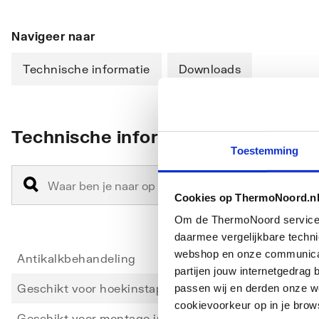
Navigeer naar
Technische informatie
Downloads
Technische informatie
Toestemming
Cookies op ThermoNoord.n
Om de ThermoNoord services v
daarmee vergelijkbare techn
webshop en onze communicati
Antikalkbehandeling
Ja
partijen jouw internetgedra
Geschikt voor hoekinstap
Nee
passen wij en derden onze we
cookievoorkeur op in je brow
Geschikt voor montage in lijn
Nee