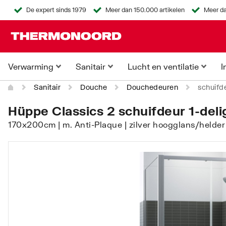
De expert sinds 1979
Meer dan 150.000 artikelen
Meer da
Verwarming
Sanitair
Lucht en ventilatie
I
Sanitair
Douche
Douchedeuren
schuifd
Hüppe Classics 2 schuifdeur 1-del
170x200cm | m. Anti-Plaque | zilver hoogglans/helde