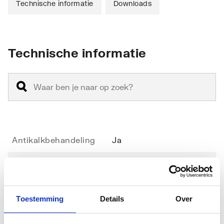
Technische informatie
Downloads
Technische informatie
Antikalkbehandeling
Ja
Geschikt voor
Nee
hoekinstap
Toestemming
Details
Over
Geschikt voor montage
Nee
in lijn