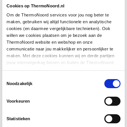
Toon meer
Cookies op ThermoNoord.nl
Geschikt voor montage
Ja
met zijwand
Om de ThermoNoord services voor jou nog beter te
maken, gebruiken wij altijd functionele en analytische
Downloads
Geschikt voor montage
Ja
cookies (en daarmee vergelijkbare technieken). Ook
op douchebak
willen we cookies plaatsen om je bezoek aan de
ThermoNoord website en webshop en onze
Exploded_view
application/postscript
,
37 KB
Geschikt voor montage
Ja
communicatie naar jou makkelijker en persoonlijker te
op tegelvloer
maken. Met deze cookies kunnen wij en derde partijen
Exploded_view
application/postscript
,
50 KB
jouw internetgedrag binnen en buiten de ThermoNoord
Geschikt voor
Ja
website en webshop volgen en verzamelen. Hiermee
nismontage
Pictogram
image/jpeg
,
462 KB
passen wij en derden onze website, app, advertenties en
Toestemmingsselectie
communicatie aan jouw interesses aan. We slaan je
Noodzakelijk
Toon meer
Geschikt voor U-
Nee
cookievoorkeur op in je browser.
Sfeerbeeld
image/jpeg
,
462 KB
montage
Voorkeuren
Montageinstructie
application/pdf
,
2 MB
Glas-/kunststofdecor
Nee
Statistieken
Inbouwbreedte deur
1570