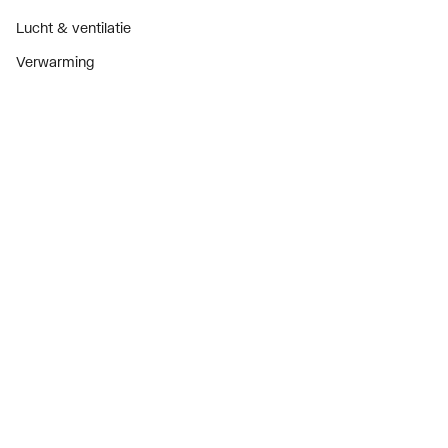
Lucht & ventilatie
Verwarming
Installatiemateriaal
Sanitair
Diensten
ThermoTokens
Xpressen
24/7 Xpressen
DepotXpress
Xperience
Onderdelenzoeker
Digitaal zakendoen