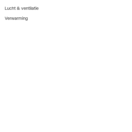
Lucht & ventilatie
Verwarming
Installatiemateriaal
Sanitair
Diensten
ThermoTokens
Xpressen
24/7 Xpressen
DepotXpress
Xperience
Onderdelenzoeker
Digitaal zakendoen