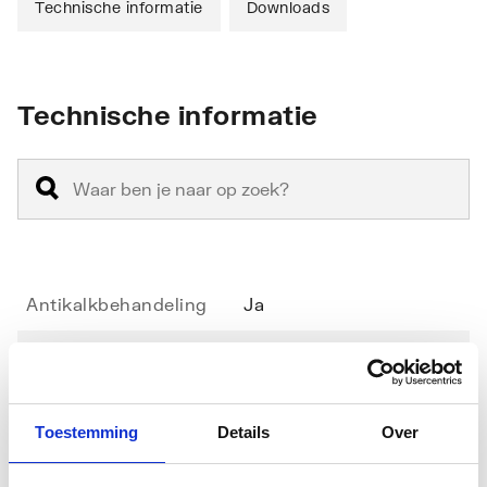
Technische informatie
Downloads
Technische informatie
Antikalkbehandeling
Ja
Geschikt voor
Nee
hoekinstap
Toestemming
Details
Over
Geschikt voor montage
Nee
in lijn