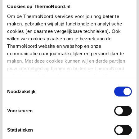
Toon meer
Cookies op ThermoNoord.nl
Geschikt voor montage
Ja
met zijwand
Om de ThermoNoord services voor jou nog beter te
maken, gebruiken wij altijd functionele en analytische
Downloads
Geschikt voor montage
Ja
cookies (en daarmee vergelijkbare technieken). Ook
op douchebak
willen we cookies plaatsen om je bezoek aan de
ThermoNoord website en webshop en onze
Exploded_view
application/postscript
,
37 KB
Geschikt voor montage
Ja
communicatie naar jou makkelijker en persoonlijker te
op tegelvloer
maken. Met deze cookies kunnen wij en derde partijen
Exploded_view
application/postscript
,
50 KB
jouw internetgedrag binnen en buiten de ThermoNoord
Geschikt voor
Ja
website en webshop volgen en verzamelen. Hiermee
nismontage
Pictogram
image/jpeg
,
462 KB
passen wij en derden onze website, app, advertenties en
Toestemmingsselectie
communicatie aan jouw interesses aan. We slaan je
Noodzakelijk
Geschikt voor U-
Nee
cookievoorkeur op in je browser.
Montageinstructie
application/pdf
,
2 MB
montage
Voorkeuren
Glas-/kunststofdecor
Nee
Statistieken
Inbouwbreedte deur
1370