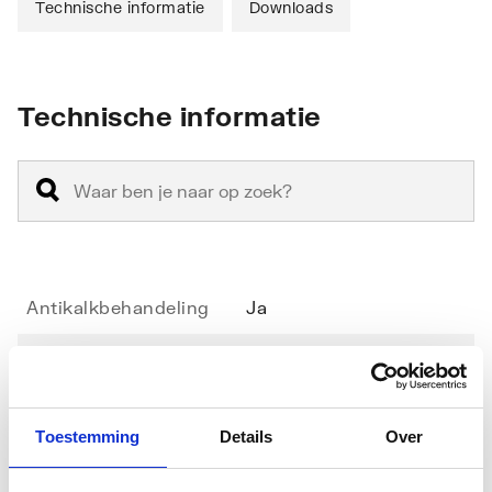
Technische informatie
Downloads
Technische informatie
Antikalkbehandeling
Ja
Geschikt voor
Ja
hoekinstap
Toestemming
Details
Over
Geschikt voor montage
Nee
in lijn