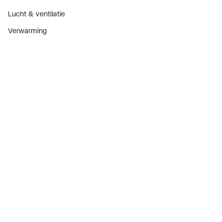
Lucht & ventilatie
Verwarming
Installatiemateriaal
Sanitair
Diensten
ThermoTokens
Xpressen
24/7 Xpressen
DepotXpress
Xperience
Onderdelenzoeker
Digitaal zakendoen