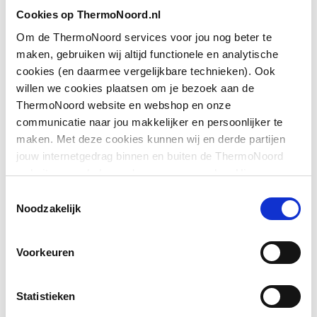
Toon meer
Cookies op ThermoNoord.nl
Geschikt voor montage
Nee
met zijwand
Om de ThermoNoord services voor jou nog beter te
maken, gebruiken wij altijd functionele en analytische
Downloads
Geschikt voor montage
Ja
cookies (en daarmee vergelijkbare technieken). Ook
op douchebak
willen we cookies plaatsen om je bezoek aan de
ThermoNoord website en webshop en onze
Exploded_view
application/postscript
,
34 KB
Geschikt voor montage
Ja
communicatie naar jou makkelijker en persoonlijker te
op tegelvloer
maken. Met deze cookies kunnen wij en derde partijen
Exploded_view
application/postscript
,
45 KB
jouw internetgedrag binnen en buiten de ThermoNoord
Geschikt voor
Ja
website en webshop volgen en verzamelen. Hiermee
nismontage
Sfeerbeeld
image/jpeg
,
470 KB
passen wij en derden onze website, app, advertenties en
Toestemmingsselectie
communicatie aan jouw interesses aan. We slaan je
Noodzakelijk
Geschikt voor U-
Nee
cookievoorkeur op in je browser.
Montageinstructie
application/pdf
,
3 MB
montage
Voorkeuren
Glas-/kunststofdecor
Nee
Statistieken
Inbouwbreedte deur
1365