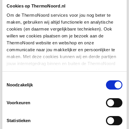
Toon meer
Cookies op ThermoNoord.nl
Geschikt voor montage
Ja
met zijwand
Om de ThermoNoord services voor jou nog beter te
maken, gebruiken wij altijd functionele en analytische
Downloads
Geschikt voor montage
Ja
cookies (en daarmee vergelijkbare technieken). Ook
op douchebak
willen we cookies plaatsen om je bezoek aan de
ThermoNoord website en webshop en onze
Exploded_view
application/postscript
,
33 KB
Geschikt voor montage
Ja
communicatie naar jou makkelijker en persoonlijker te
op tegelvloer
maken. Met deze cookies kunnen wij en derde partijen
Exploded_view
application/postscript
,
44 KB
jouw internetgedrag binnen en buiten de ThermoNoord
Geschikt voor
Ja
website en webshop volgen en verzamelen. Hiermee
nismontage
Pictogram
image/jpeg
,
478 KB
passen wij en derden onze website, app, advertenties en
Toestemmingsselectie
communicatie aan jouw interesses aan. We slaan je
Noodzakelijk
Geschikt voor U-
Nee
cookievoorkeur op in je browser.
Montageinstructie
application/pdf
,
3 MB
montage
Voorkeuren
Glas-/kunststofdecor
Nee
Statistieken
Inbouwbreedte deur
1665