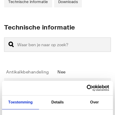
Technische informatie
Downloads
Technische informatie
Antikalkbehandeling
Nee
Geschikt voor
Ja
hoekinstap
Toestemming
Details
Over
Geschikt voor montage
Nee
in lijn