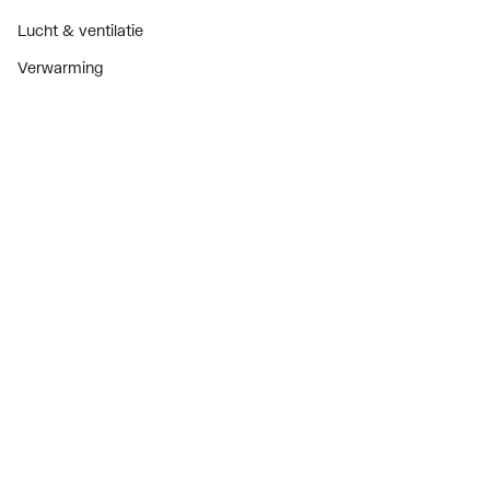
Lucht & ventilatie
Verwarming
Installatiemateriaal
Sanitair
Diensten
ThermoTokens
Xpressen
24/7 Xpressen
DepotXpress
Xperience
Onderdelenzoeker
Digitaal zakendoen