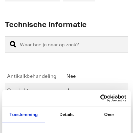
Technische informatie
Antikalkbehandeling
Nee
Geschikt voor
Ja
hoekinstap
Geschikt voor montage
Nee
Toestemming
Details
Over
in lijn
Toon meer
Geschikt voor montage
Ja