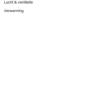
Lucht & ventilatie
Verwarming
Installatiemateriaal
Sanitair
Diensten
ThermoTokens
Xpressen
24/7 Xpressen
DepotXpress
Xperience
Onderdelenzoeker
Digitaal zakendoen