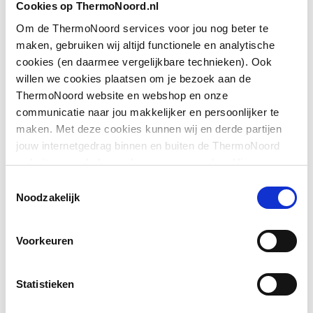
Cookies op ThermoNoord.nl
met zijwand
Om de ThermoNoord services voor jou nog beter te
Downloads
maken, gebruiken wij altijd functionele en analytische
Geschikt voor montage
Ja
cookies (en daarmee vergelijkbare technieken). Ook
op douchebak
willen we cookies plaatsen om je bezoek aan de
Exploded_view
application/postscript
,
33 KB
ThermoNoord website en webshop en onze
Geschikt voor montage
Ja
communicatie naar jou makkelijker en persoonlijker te
op tegelvloer
Exploded_view
application/postscript
,
44 KB
maken. Met deze cookies kunnen wij en derde partijen
jouw internetgedrag binnen en buiten de ThermoNoord
Geschikt voor
Ja
website en webshop volgen en verzamelen. Hiermee
nismontage
Pictogram
image/jpeg
,
478 KB
passen wij en derden onze website, app, advertenties en
Toestemmingsselectie
communicatie aan jouw interesses aan. We slaan je
Noodzakelijk
Geschikt voor U-
Nee
Montageinstructie
application/pdf
,
3 MB
cookievoorkeur op in je browser.
montage
Voorkeuren
Glas-/kunststofdecor
Nee
Inbouwbreedte deur
1365
Statistieken
voor hoekinstap