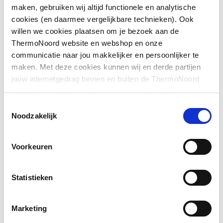
maken, gebruiken wij altijd functionele en analytische
op douchebak
cookies (en daarmee vergelijkbare technieken). Ook
Downloads
willen we cookies plaatsen om je bezoek aan de
Geschikt voor montage
Ja
ThermoNoord website en webshop en onze
op tegelvloer
communicatie naar jou makkelijker en persoonlijker te
Sfeerbeeld
image/jpeg
,
371 KB
maken. Met deze cookies kunnen wij en derde partijen
Geschikt voor
Ja
jouw internetgedrag binnen en buiten de ThermoNoord
nismontage
website en webshop volgen en verzamelen. Hiermee
Exploded_view
image/jpeg
,
34 KB
passen wij en derden onze website, app, advertenties en
Toestemmingsselectie
Glas-/kunststofdecor
Nee
communicatie aan jouw interesses aan. We slaan je
Noodzakelijk
cookievoorkeur op in je browser.
Inbouwbreedte deur
1210
voor montage in nis
Voorkeuren
Inbouwbreedte deur
1210
Statistieken
voor montage met
zijwand
Marketing
Kleur profiel
Zilver