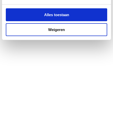
Materiaal deur
Veiligheidsglas
Alles toestaan
Materiaal profiel
Aluminium
Weigeren
Pendeldeur
Ja
Positie deurscharnieren
Rechts
Profiel
Profielarm
Profielglans
Mat
Totale hoogte
2000
Type deur
Vouw