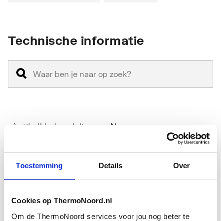
Technische informatie
Antikalkbehandeling
Nee
Geschikt voor
Nee
hoekinstap
Toestemming
Details
Over
Geschikt voor montage
Ja
met zijwand
Cookies op ThermoNoord.nl
Om de ThermoNoord services voor jou nog beter te
Toon meer
Geschikt voor montage
Ja