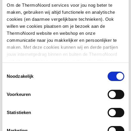
Om de ThermoNoord services voor jou nog beter te
op douchebak
maken, gebruiken wij altijd functionele en analytische
Downloads
cookies (en daarmee vergelijkbare technieken). Ook
Geschikt voor montage
Ja
willen we cookies plaatsen om je bezoek aan de
op tegelvloer
ThermoNoord website en webshop en onze
Exploded_view
image/jpeg
,
34 KB
communicatie naar jou makkelijker en persoonlijker te
Geschikt voor
Ja
maken. Met deze cookies kunnen wij en derde partijen
nismontage
Sfeerbeeld
image/jpeg
,
371 KB
jouw internetgedrag binnen en buiten de ThermoNoord
website en webshop volgen en verzamelen. Hiermee
Glas-/kunststofdecor
Nee
passen wij en derden onze website, app, advertenties en
Pictogram
image/jpeg
,
371 KB
Toestemmingsselectie
communicatie aan jouw interesses aan. We slaan je
Noodzakelijk
Inbouwbreedte deur
1160
cookievoorkeur op in je browser.
voor montage in nis
Voorkeuren
Inbouwbreedte deur
1160
voor montage met
zijwand
Statistieken
Kleur profiel
Zilver
Marketing