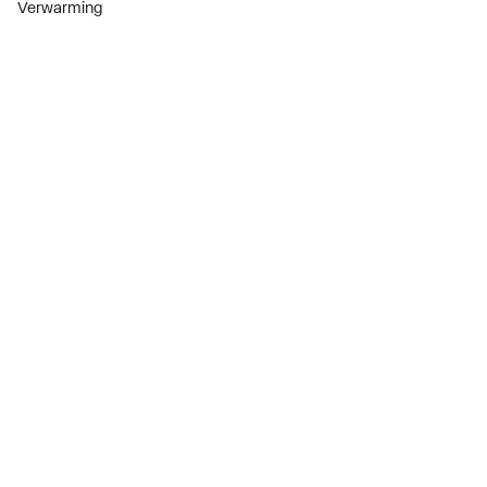
Verwarming
Installatiemateriaal
Sanitair
Diensten
ThermoTokens
Xpressen
24/7 Xpressen
DepotXpress
Xperience
Onderdelenzoeker
Digitaal zakendoen
Bekijk alle evenementen