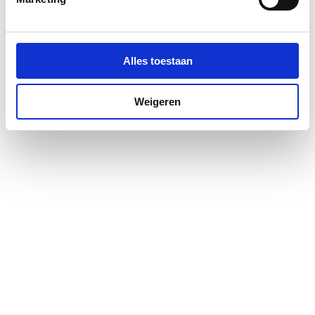
Materiaal deur
Veiligheidsglas
Materiaal profiel
Aluminium
Alles toestaan
Pendeldeur
Ja
Weigeren
Positie deurscharnieren
Rechts
Profiel
Profielarm
Profielglans
Mat
Totale hoogte
2000
Type deur
Vouw