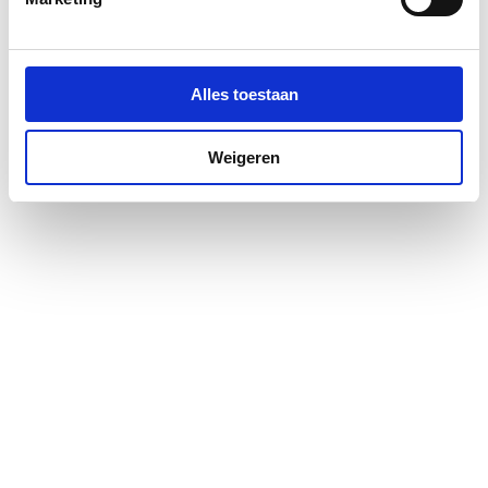
Materiaal deur
Veiligheidsglas
Materiaal profiel
Aluminium
Alles toestaan
Pendeldeur
Ja
Weigeren
Positie deurscharnieren
Rechts
Profiel
Profielarm
Profielglans
Mat
Totale hoogte
2000
Type deur
Vouw