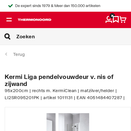
De expert sinds 1979 & Meer dan 150.000 artikelen
Terug
Kermi Liga pendelvouwdeur v. nis of
zijwand
95x200cm | rechts m. KermiClean | matzilver/helder |
LI2SR095201PK | artikel 1011131 | EAN 4051484407287 |