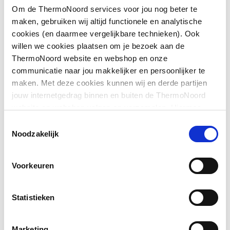
Om de ThermoNoord services voor jou nog beter te
op douchebak
maken, gebruiken wij altijd functionele en analytische
Downloads
cookies (en daarmee vergelijkbare technieken). Ook
Geschikt voor montage
Ja
willen we cookies plaatsen om je bezoek aan de
op tegelvloer
ThermoNoord website en webshop en onze
Exploded_view
image/jpeg
,
34 KB
communicatie naar jou makkelijker en persoonlijker te
Geschikt voor
Ja
maken. Met deze cookies kunnen wij en derde partijen
nismontage
Sfeerbeeld
image/jpeg
,
371 KB
jouw internetgedrag binnen en buiten de ThermoNoord
website en webshop volgen en verzamelen. Hiermee
Glas-/kunststofdecor
Nee
passen wij en derden onze website, app, advertenties en
Pictogram
image/jpeg
,
371 KB
Toestemmingsselectie
communicatie aan jouw interesses aan. We slaan je
Noodzakelijk
Inbouwbreedte deur
910
cookievoorkeur op in je browser.
voor montage in nis
Voorkeuren
Inbouwbreedte deur
910
voor montage met
zijwand
Statistieken
Kleur profiel
Zilver
Marketing