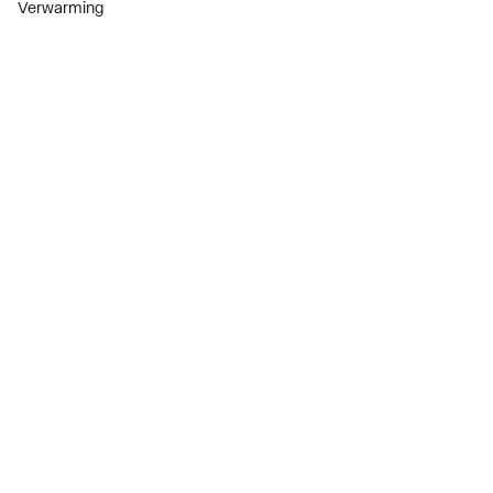
Verwarming
Installatiemateriaal
Sanitair
Diensten
ThermoTokens
Xpressen
24/7 Xpressen
DepotXpress
Xperience
Onderdelenzoeker
Digitaal zakendoen
Bekijk alle evenementen