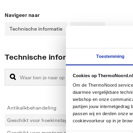
Navigeer naar
Technische informatie
Downloads
Technische informatie
Toestemming
Cookies op ThermoNoord.n
Om de ThermoNoord services v
daarmee vergelijkbare techn
webshop en onze communicati
partijen jouw internetgedra
Antikalkbehandeling
Ja
passen wij en derden onze we
Geschikt voor hoekinstap
Nee
cookievoorkeur op in je brow
Geschikt voor montage met zijwand
Ja