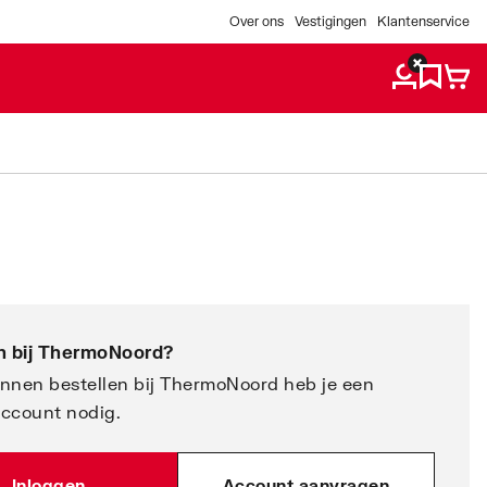
Over ons
Vestigingen
Klantenservice
 bij
ThermoNoord
?
nnen bestellen bij ThermoNoord heb je een
account nodig.
Inloggen
Account aanvragen