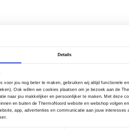
Details
l
oor jou nog beter te maken, gebruiken wij altijd functionele en
ieken). Ook willen we cookies plaatsen om je bezoek aan de T
e naar jou makkelijker en persoonlijker te maken. Met deze co
g binnen en buiten de ThermoNoord website en webshop volgen e
bsite, app, advertenties en communicatie aan jouw interesses 
ser.