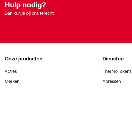
Hulp nodig?
Dan kun je bij ons terecht
Onze producten
Diensten
Acties
ThermoTokens
Merken
Xpressen
Lucht & ventilatie
24/7 Xpressen
Verwarming
DepotXpress
Installatiemateriaal
Xperience
Sanitair
Onderdelenzoe
Digitaal zaken