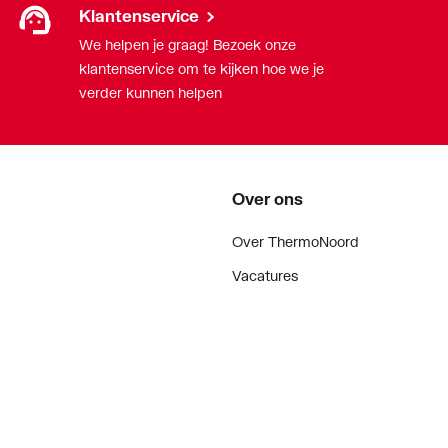
Klantenservice
We helpen je graag! Bezoek onze
klantenservice om te kijken hoe we je
verder kunnen helpen
Over ons
Over ThermoNoord
Vacatures
Contact
Vestigingen
Nieuws
ker
Blog
doen
Projecten