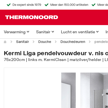
De expert sinds 1979
Meer dan 150.000 artikelen
Meer da
Verwarming
Sanitair
Lucht en ventilatie
I
Sanitair
Douche
Douchedeuren
pendelv
Kermi Liga pendelvouwdeur v. nis o
75x200cm | links m. KermiClean | matzilver/helder | 