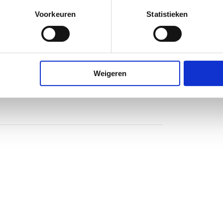
Voorkeuren
Statistieken
Weigeren
heidsglas
nium