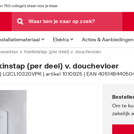
n 750 collega's staan voor je klaar
Acties & Aanbiedingen
nstallatiemateriaal
Elektra
ouwdeur v. hoekinstap (per deel) v. douchevloer
instap (per deel) v. douchevloer
r | LI2CL10320VPK | artikel 1010925 | EAN 405148440504
Bestellen
Om te ku
zakelijk 