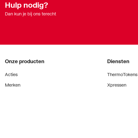
Hulp nodig?
Dan kun je bij ons terecht
Onze producten
Diensten
Acties
ThermoTokens
Merken
Xpressen
Lucht & ventilatie
24/7 Xpressen
Verwarming
DepotXpress
Installatiemateriaal
Xperience
Sanitair
Onderdelenzoe
Digitaal zaken