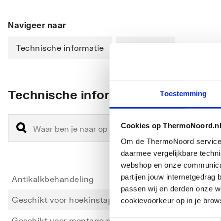
Navigeer naar
Technische informatie
Downloads
Technische informatie
Toestemming
Cookies op ThermoNoord.n
Om de ThermoNoord services v
daarmee vergelijkbare techn
webshop en onze communicati
partijen jouw internetgedra
Antikalkbehandeling
Ja
passen wij en derden onze we
Geschikt voor hoekinstap
Ja
cookievoorkeur op in je brow
Geschikt voor montage met zijwand
Nee