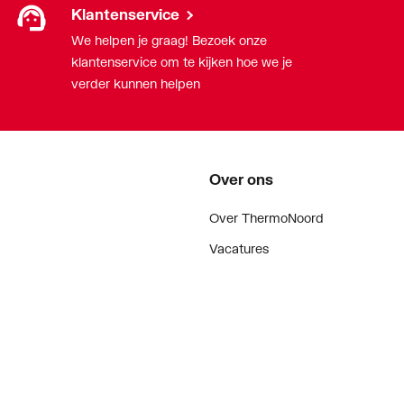
Klantenservice
We helpen je graag! Bezoek onze
klantenservice om te kijken hoe we je
verder kunnen helpen
Over ons
Over ThermoNoord
Vacatures
Contact
Vestigingen
Nieuws
ker
Blog
doen
Projecten