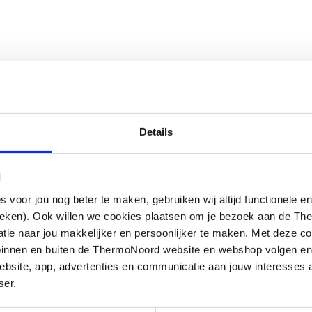
Details
l
oor jou nog beter te maken, gebruiken wij altijd functionele en
ieken). Ook willen we cookies plaatsen om je bezoek aan de T
e naar jou makkelijker en persoonlijker te maken. Met deze co
g binnen en buiten de ThermoNoord website en webshop volgen e
bsite, app, advertenties en communicatie aan jouw interesses 
ser.