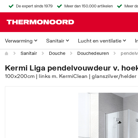
De expert sinds 1979
Meer dan 150.000 artikelen
Meer da
Verwarming
Sanitair
Lucht en ventilatie
I
Sanitair
Douche
Douchedeuren
pendelv
Kermi Liga pendelvouwdeur v. hoek
100x200cm | links m. KermiClean | glanszilver/helde