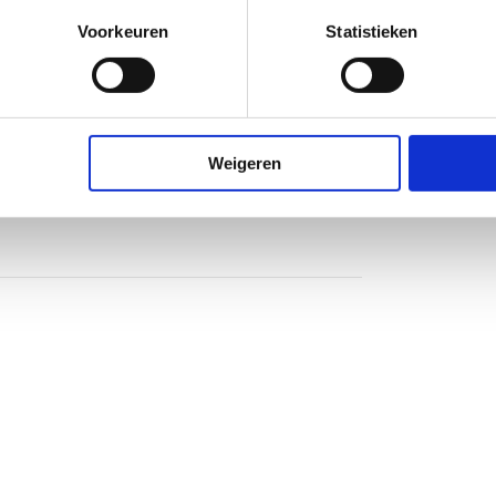
Voorkeuren
Statistieken
Weigeren
heidsglas
nium