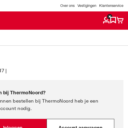
Over ons
Vestigingen
Klantenservice
7 |
 bij
ThermoNoord
?
nnen bestellen bij ThermoNoord heb je een
account nodig.
Inloggen
Account aanvragen