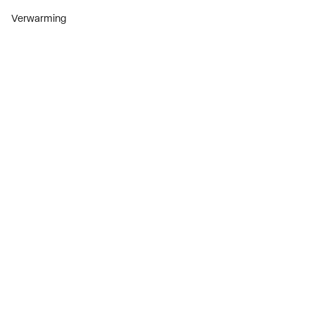
Verwarming
Installatiemateriaal
Sanitair
Diensten
ThermoTokens
Xpressen
24/7 Xpressen
DepotXpress
Xperience
Onderdelenzoeker
Digitaal zakendoen
Bekijk alle evenementen