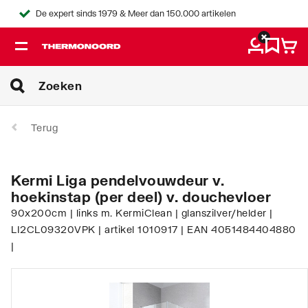
De expert sinds 1979 & Meer dan 150.000 artikelen
Terug
Kermi Liga pendelvouwdeur v.
hoekinstap (per deel) v. douchevloer
90x200cm | links m. KermiClean | glanszilver/helder |
LI2CL09320VPK | artikel 1010917 | EAN 4051484404880
|