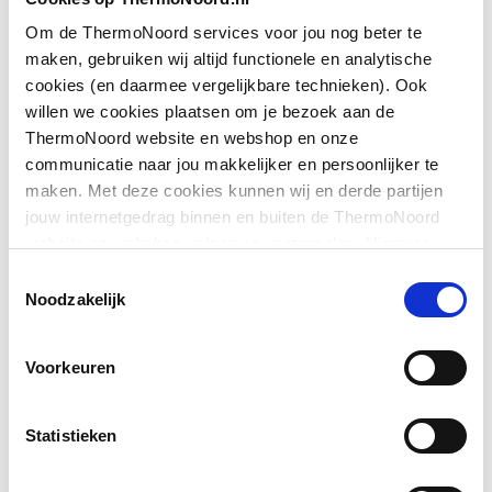
Toon meer
Geschikt voor montage
Ja
Om de ThermoNoord services voor jou nog beter te
op douchebak
maken, gebruiken wij altijd functionele en analytische
cookies (en daarmee vergelijkbare technieken). Ook
Downloads
Geschikt voor montage
Ja
willen we cookies plaatsen om je bezoek aan de
op tegelvloer
ThermoNoord website en webshop en onze
communicatie naar jou makkelijker en persoonlijker te
Sfeerbeeld
image/jpeg
,
372 KB
Geschikt voor
Nee
maken. Met deze cookies kunnen wij en derde partijen
nismontage
jouw internetgedrag binnen en buiten de ThermoNoord
Exploded_view
image/jpeg
,
24 KB
website en webshop volgen en verzamelen. Hiermee
Glas-/kunststofdecor
Nee
passen wij en derden onze website, app, advertenties en
Toestemmingsselectie
Pictogram
image/jpeg
,
372 KB
communicatie aan jouw interesses aan. We slaan je
Noodzakelijk
Inbouwbreedte deur
900
cookievoorkeur op in je browser.
voor hoekinstap
Voorkeuren
Kleur profiel
Zilver
Statistieken
Materiaal deur
Veiligheidsglas