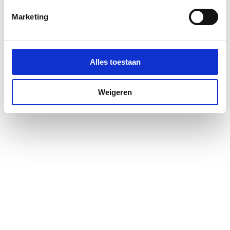
Materiaal profiel
Aluminium
Marketing
Pendeldeur
Ja
Positie deurscharnieren
Rechts
Alles toestaan
Profiel
Profielarm
Weigeren
Profielglans
Mat
Totale hoogte
2000
Type deur
Vouw