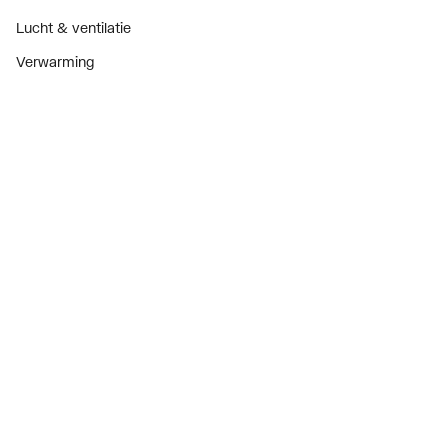
Lucht & ventilatie
Verwarming
Installatiemateriaal
Sanitair
Diensten
ThermoTokens
Xpressen
24/7 Xpressen
DepotXpress
Xperience
Onderdelenzoeker
Digitaal zakendoen