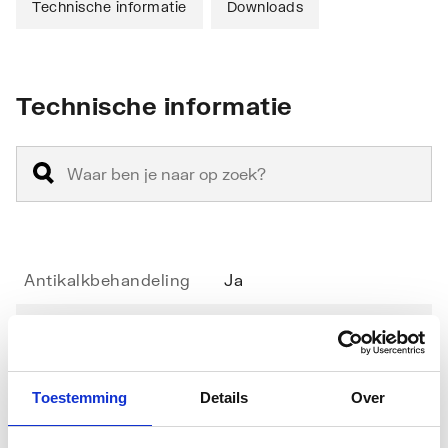
Technische informatie
Downloads
Technische informatie
Antikalkbehandeling
Ja
Geschikt voor
Ja
hoekinstap
Toestemming
Details
Over
Geschikt voor montage
Nee
met zijwand