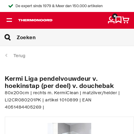
De expert sinds 1979 & Meer dan 150.000 artikelen
Terug
Kermi Liga pendelvouwdeur v.
hoekinstap (per deel) v. douchebak
80x200cm | rechts m. KermiClean | matzilver/helder |
LI2CR080201PK | artikel 1010899 | EAN
4051484405269 |