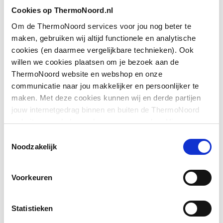
Toon meer
Cookies op ThermoNoord.nl
Geschikt voor montage
Ja
op douchebak
Om de ThermoNoord services voor jou nog beter te
maken, gebruiken wij altijd functionele en analytische
Downloads
Geschikt voor montage
Ja
cookies (en daarmee vergelijkbare technieken). Ook
op tegelvloer
willen we cookies plaatsen om je bezoek aan de
ThermoNoord website en webshop en onze
Sfeerbeeld
image/jpeg
,
372 KB
Geschikt voor
Nee
communicatie naar jou makkelijker en persoonlijker te
nismontage
maken. Met deze cookies kunnen wij en derde partijen
Exploded_view
image/jpeg
,
24 KB
jouw internetgedrag binnen en buiten de ThermoNoord
Glas-/kunststofdecor
Nee
website en webshop volgen en verzamelen. Hiermee
Sfeerbeeld
image/jpeg
,
372 KB
passen wij en derden onze website, app, advertenties en
Toestemmingsselectie
Inbouwbreedte deur
775
communicatie aan jouw interesses aan. We slaan je
Noodzakelijk
voor hoekinstap
cookievoorkeur op in je browser.
Pictogram
image/jpeg
,
372 KB
Voorkeuren
Kleur profiel
Zilver
Materiaal deur
Veiligheidsglas
Statistieken