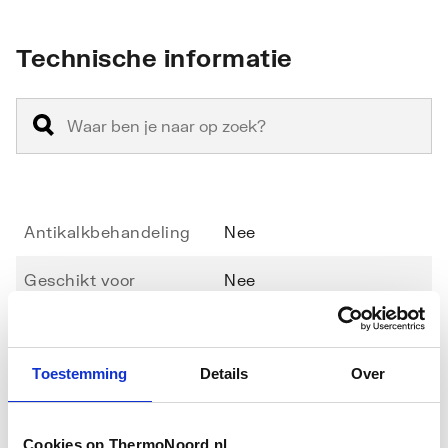
Technische informatie
Antikalkbehandeling
Nee
Geschikt voor
Nee
hoekinstap
Geschikt voor montage
Nee
Toestemming
Details
Over
in lijn
Toon meer
Geschikt voor montage
Nee
Cookies op ThermoNoord.nl
met zijwand