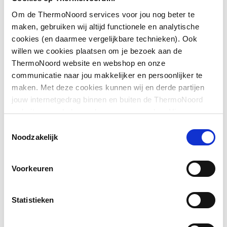
Om de ThermoNoord services voor jou nog beter te
Downloads
Geschikt voor montage
Ja
maken, gebruiken wij altijd functionele en analytische
op douchebak
cookies (en daarmee vergelijkbare technieken). Ook
willen we cookies plaatsen om je bezoek aan de
Exploded_view
application/postscript
,
24 KB
Geschikt voor montage
Ja
ThermoNoord website en webshop en onze
op tegelvloer
communicatie naar jou makkelijker en persoonlijker te
Exploded_view
application/postscript
,
32 KB
maken. Met deze cookies kunnen wij en derde partijen
Geschikt voor
Ja
jouw internetgedrag binnen en buiten de ThermoNoord
nismontage
Pictogram
image/jpeg
,
662 KB
website en webshop volgen en verzamelen. Hiermee
passen wij en derden onze website, app, advertenties en
Toestemmingsselectie
Toon meer
Geschikt voor U-
Nee
communicatie aan jouw interesses aan. We slaan je
Bouwtekening
image/png
,
34 KB
Noodzakelijk
montage
cookievoorkeur op in je browser.
Montageinstructie
application/pdf
,
6 MB
Voorkeuren
Glas-/kunststofdecor
Nee
Inbouwbreedte deur
880
Statistieken
voor hoekinstap