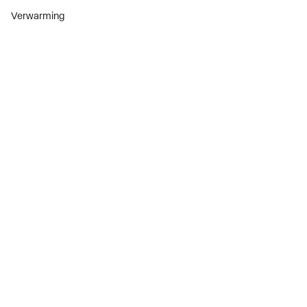
Verwarming
Installatiemateriaal
Sanitair
Diensten
ThermoTokens
Xpressen
24/7 Xpressen
DepotXpress
Xperience
Onderdelenzoeker
Digitaal zakendoen
Bekijk alle evenementen