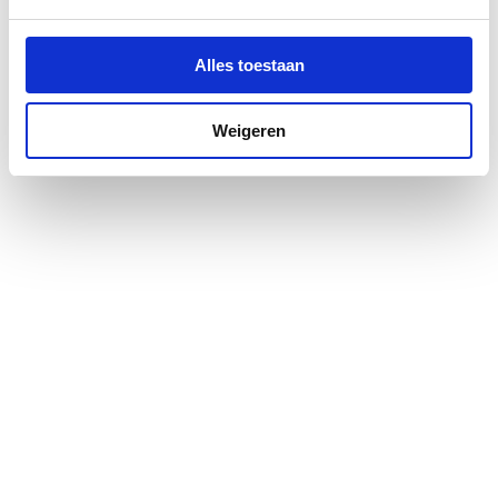
Pendeldeur
Ja
Alles toestaan
Positie deurscharnieren
Links
Weigeren
Profiel
Profielarm
Profielglans
Glanzend
Totale hoogte
2000
Type deur
Draai eendelig