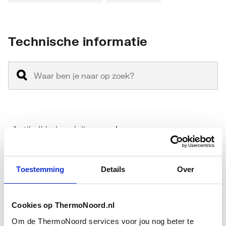
Technische informatie
Antikalkbehandeling
Ja
Geschikt voor
Ja
hoekinstap
Toestemming
Details
Over
Geschikt voor montage
Nee
met zijwand
Cookies op ThermoNoord.nl
Om de ThermoNoord services voor jou nog beter te
Toon meer
Geschikt voor montage
Ja