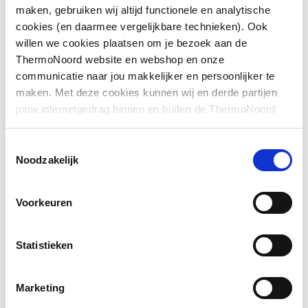
maken, gebruiken wij altijd functionele en analytische
op douchebak
cookies (en daarmee vergelijkbare technieken). Ook
Downloads
willen we cookies plaatsen om je bezoek aan de
Geschikt voor montage
Ja
ThermoNoord website en webshop en onze
op tegelvloer
communicatie naar jou makkelijker en persoonlijker te
Pictogram
image/jpeg
,
356 KB
maken. Met deze cookies kunnen wij en derde partijen
Geschikt voor
Nee
jouw internetgedrag binnen en buiten de ThermoNoord
nismontage
website en webshop volgen en verzamelen. Hiermee
Exploded_view
image/jpeg
,
48 KB
passen wij en derden onze website, app, advertenties en
Toestemmingsselectie
Glas-/kunststofdecor
Nee
communicatie aan jouw interesses aan. We slaan je
Noodzakelijk
cookievoorkeur op in je browser.
Inbouwbreedte deur
975
voor hoekinstap
Voorkeuren
Kleur profiel
Zilver
Statistieken
Materiaal deur
Veiligheidsglas
Marketing
Materiaal profiel
Aluminium