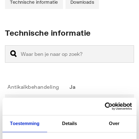
Technische informatie
Downloads
Technische informatie
Antikalkbehandeling
Ja
Geschikt voor
Nee
hoekinstap
Toestemming
Details
Over
Geschikt voor montage
Ja
met zijwand