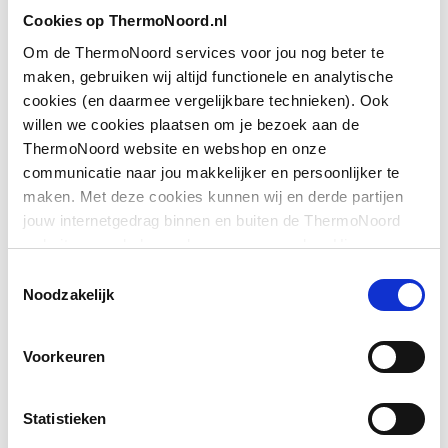
Toon meer
Cookies op ThermoNoord.nl
Geschikt voor montage
Ja
op douchebak
Om de ThermoNoord services voor jou nog beter te
maken, gebruiken wij altijd functionele en analytische
Downloads
Geschikt voor montage
Ja
cookies (en daarmee vergelijkbare technieken). Ook
op tegelvloer
willen we cookies plaatsen om je bezoek aan de
ThermoNoord website en webshop en onze
Exploded_view
image/jpeg
,
30 KB
Geschikt voor
Ja
communicatie naar jou makkelijker en persoonlijker te
nismontage
maken. Met deze cookies kunnen wij en derde partijen
Sfeerbeeld
image/jpeg
,
362 KB
jouw internetgedrag binnen en buiten de ThermoNoord
Glas-/kunststofdecor
Nee
website en webshop volgen en verzamelen. Hiermee
Sfeerbeeld
image/jpeg
,
362 KB
passen wij en derden onze website, app, advertenties en
Toestemmingsselectie
Inbouwbreedte deur
710
communicatie aan jouw interesses aan. We slaan je
Noodzakelijk
Toon meer
voor montage in nis
cookievoorkeur op in je browser.
Pictogram
image/jpeg
,
362 KB
Voorkeuren
Inbouwbreedte deur
710
Pictogram
image/jpeg
,
30 KB
voor montage met
zijwand
Statistieken