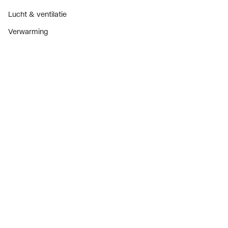
Lucht & ventilatie
Verwarming
Installatiemateriaal
Sanitair
Diensten
ThermoTokens
Xpressen
24/7 Xpressen
DepotXpress
Xperience
Onderdelenzoeker
Digitaal zakendoen