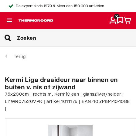
De expert sinds 1979 & Meer dan 150.000 artikelen
Terug
Kermi Liga draaideur naar binnen en
buiten v. nis of zijwand
75x200cm | rechts m. KermiClean | glanszilver/helder |
LI1WR07520VPK | artikel 1011175 | EAN 4051484404088
|