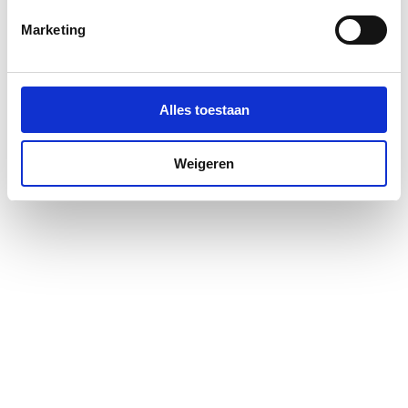
Kleur profiel
Zilver
Marketing
Materiaal deur
Veiligheidsglas
Materiaal profiel
Aluminium
Alles toestaan
Pendeldeur
Ja
Weigeren
Positie deurscharnieren
Rechts
Profiel
Profielarm
Profielglans
Glanzend
Totale hoogte
2000
Type deur
Draai eendelig