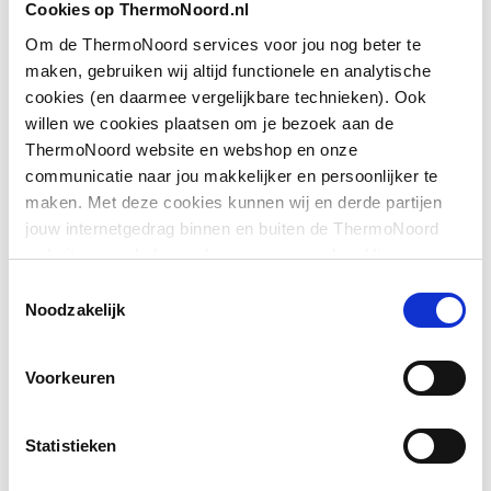
Cookies op ThermoNoord.nl
op douchebak
Om de ThermoNoord services voor jou nog beter te
Downloads
maken, gebruiken wij altijd functionele en analytische
Geschikt voor montage
Ja
cookies (en daarmee vergelijkbare technieken). Ook
op tegelvloer
willen we cookies plaatsen om je bezoek aan de
Exploded_view
image/jpeg
,
30 KB
ThermoNoord website en webshop en onze
Geschikt voor
Ja
communicatie naar jou makkelijker en persoonlijker te
nismontage
Sfeerbeeld
image/jpeg
,
362 KB
maken. Met deze cookies kunnen wij en derde partijen
jouw internetgedrag binnen en buiten de ThermoNoord
Glas-/kunststofdecor
Nee
website en webshop volgen en verzamelen. Hiermee
Sfeerbeeld
image/jpeg
,
362 KB
passen wij en derden onze website, app, advertenties en
Inbouwbreedte deur
710
Toestemmingsselectie
communicatie aan jouw interesses aan. We slaan je
Toon meer
Noodzakelijk
voor montage in nis
Pictogram
image/jpeg
,
362 KB
cookievoorkeur op in je browser.
Inbouwbreedte deur
710
Voorkeuren
Pictogram
image/jpeg
,
30 KB
voor montage met
zijwand
Statistieken
Kleur profiel
Zilver