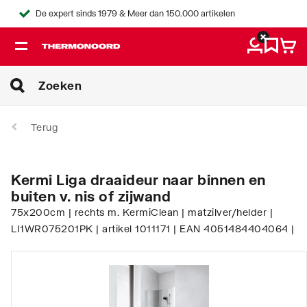
De expert sinds 1979 & Meer dan 150.000 artikelen
Terug
Kermi Liga draaideur naar binnen en
buiten v. nis of zijwand
75x200cm | rechts m. KermiClean | matzilver/helder |
LI1WR075201PK | artikel 1011171 | EAN 4051484404064 |