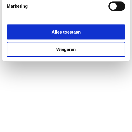
Marketing
Materiaal deur
Veiligheidsglas
Materiaal profiel
Aluminium
Alles toestaan
Pendeldeur
Ja
Weigeren
Positie deurscharnieren
Rechts
Profiel
Profielarm
Profielglans
Mat
Totale hoogte
2000
Type deur
Draai eendelig