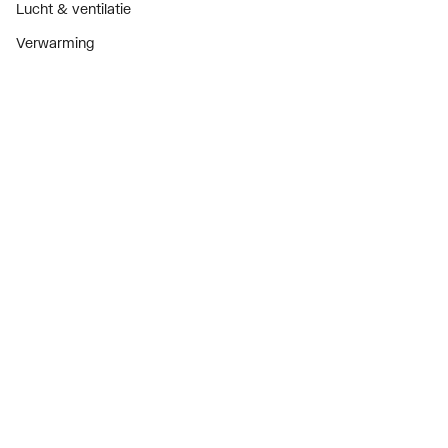
Lucht & ventilatie
Verwarming
Installatiemateriaal
Sanitair
Diensten
ThermoTokens
Xpressen
24/7 Xpressen
DepotXpress
Xperience
Onderdelenzoeker
Digitaal zakendoen