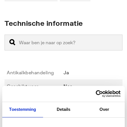
Technische informatie
Antikalkbehandeling
Ja
Geschikt voor
Nee
hoekinstap
Geschikt voor montage
Ja
Toestemming
Details
Over
met zijwand
Toon meer
Geschikt voor montage
Ja