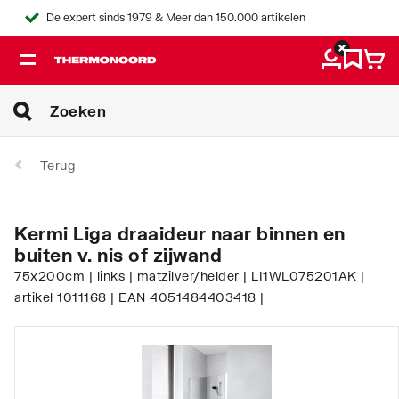
De expert sinds 1979 & Meer dan 150.000 artikelen
Terug
Kermi Liga draaideur naar binnen en
buiten v. nis of zijwand
75x200cm | links | matzilver/helder | LI1WL075201AK |
artikel 1011168 | EAN 4051484403418 |