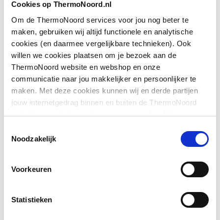
Cookies op ThermoNoord.nl
op douchebak
Om de ThermoNoord services voor jou nog beter te
Downloads
maken, gebruiken wij altijd functionele en analytische
Geschikt voor montage
Ja
cookies (en daarmee vergelijkbare technieken). Ook
op tegelvloer
willen we cookies plaatsen om je bezoek aan de
Exploded_view
image/jpeg
,
30 KB
ThermoNoord website en webshop en onze
Geschikt voor
Ja
communicatie naar jou makkelijker en persoonlijker te
nismontage
Sfeerbeeld
image/jpeg
,
362 KB
maken. Met deze cookies kunnen wij en derde partijen
jouw internetgedrag binnen en buiten de ThermoNoord
Glas-/kunststofdecor
Nee
website en webshop volgen en verzamelen. Hiermee
Sfeerbeeld
image/jpeg
,
362 KB
passen wij en derden onze website, app, advertenties en
Inbouwbreedte deur
710
Toestemmingsselectie
communicatie aan jouw interesses aan. We slaan je
Noodzakelijk
voor montage in nis
Pictogram
image/jpeg
,
362 KB
cookievoorkeur op in je browser.
Inbouwbreedte deur
710
Voorkeuren
voor montage met
zijwand
Statistieken
Kleur profiel
Zilver