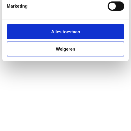
Marketing
Materiaal deur
Veiligheidsglas
Materiaal profiel
Aluminium
Alles toestaan
Pendeldeur
Ja
Weigeren
Positie deurscharnieren
Links
Profiel
Profielarm
Profielglans
Mat
Totale hoogte
2000
Type deur
Draai eendelig