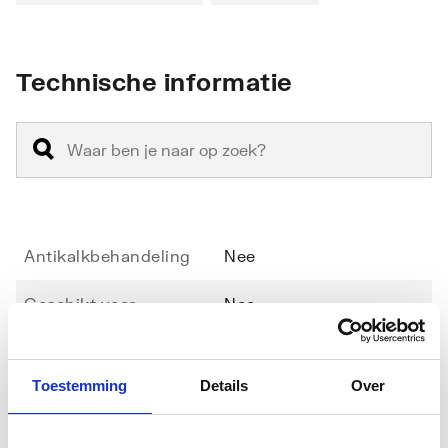
Technische informatie
Antikalkbehandeling
Nee
Geschikt voor
Nee
hoekinstap
Geschikt voor montage
Ja
Toestemming
Details
Over
met zijwand
Toon meer
Geschikt voor montage
Ja