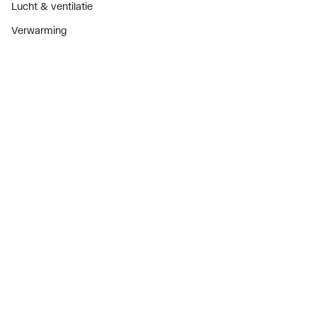
Lucht & ventilatie
Verwarming
Installatiemateriaal
Sanitair
Diensten
ThermoTokens
Xpressen
24/7 Xpressen
DepotXpress
Xperience
Onderdelenzoeker
Digitaal zakendoen