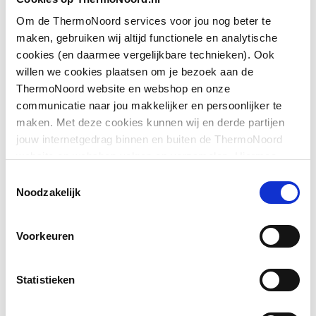
Toon meer
Geschikt voor montage
Ja
Om de ThermoNoord services voor jou nog beter te
op douchebak
maken, gebruiken wij altijd functionele en analytische
cookies (en daarmee vergelijkbare technieken). Ook
Downloads
Geschikt voor montage
Ja
willen we cookies plaatsen om je bezoek aan de
op tegelvloer
ThermoNoord website en webshop en onze
communicatie naar jou makkelijker en persoonlijker te
Exploded_view
image/jpeg
,
18 KB
Geschikt voor
Ja
maken. Met deze cookies kunnen wij en derde partijen
nismontage
jouw internetgedrag binnen en buiten de ThermoNoord
Pictogram
image/jpeg
,
328 KB
website en webshop volgen en verzamelen. Hiermee
Glas-/kunststofdecor
Nee
passen wij en derden onze website, app, advertenties en
Toestemmingsselectie
Sfeerbeeld
image/jpeg
,
328 KB
communicatie aan jouw interesses aan. We slaan je
Noodzakelijk
Inbouwbreedte deur
743
cookievoorkeur op in je browser.
voor montage in nis
Voorkeuren
Inbouwbreedte deur
743
voor montage met
Statistieken
zijwand