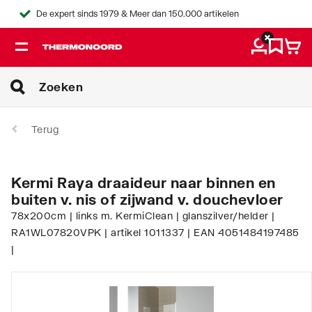
De expert sinds 1979 & Meer dan 150.000 artikelen
Terug
Kermi Raya draaideur naar binnen en
buiten v. nis of zijwand v. douchevloer
78x200cm | links m. KermiClean | glanszilver/helder |
RA1WL07820VPK | artikel 1011337 | EAN 4051484197485
|